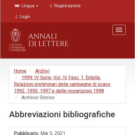
Navigazione
Lingua
Registrazione
principale
Contenuto
Login
principale
Barra
Toggle
laterale
navigat
Home
Archivi
1999: IV Serie, Vol. IV, Fasc. 1, Entella.
Relazioni preliminari delle campagne di scavo
1992, 1995, 1997 e delle ricognizioni 1998
Archivio Storico
Abbreviazioni bibliografiche
Barra
Pubblicato:
Mar 5, 2021