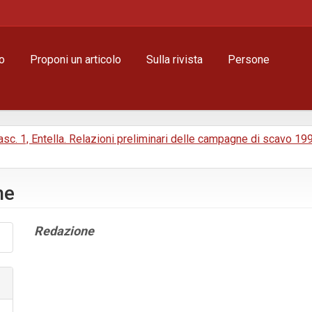
o
Proponi un articolo
Sulla rivista
Persone
 Fasc. 1, Entella. Relazioni preliminari delle campagne di scavo 1
he
Contenuto
Redazione
principale
dell'articolo
Dettagli
dell'articolo