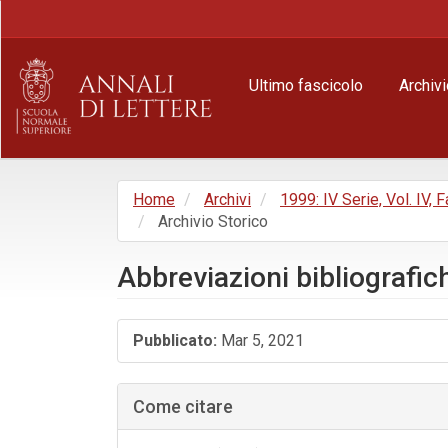
Navigazione
principale
Contenuto
principale
Ultimo fascicolo
Archivi
Barra
laterale
Home
Archivi
1999: IV Serie, Vol. IV,
Archivio Storico
Abbreviazioni bibliografic
Barra
Pubblicato:
Mar 5, 2021
laterale
dell'articolo
Come citare