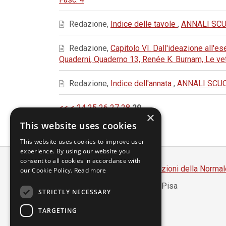
Redazione,
Indice delle tavole
,
ANNALI SCUO
Redazione,
Capitolo VI. Dall'ideazione all'
Quaderni, Quaderno 13, Renée K. Burnam, Le ve
Redazione,
Indice dell'annata
,
ANNALI SCUOL
<<
<
24
25
26
27
28
29
×
This website uses cookies
This website uses cookies to improve user
experience. By using our website you
consent to all cookies in accordance with
Scuola Normale Superiore
-
Edizioni della Normal
our Cookie Policy.
Read more
Piazza dei Cavalieri, 7 - 56126 Pisa
STRICTLY NECESSARY
Codice fiscale 80005050507
Partita IVA 00420000507
TARGETING