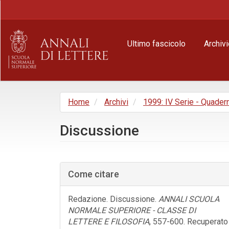
Navigazione
principale
Contenuto
principale
Ultimo fascicolo
Archivi
Barra
laterale
Home
Archivi
1999: IV Serie - Quader
Discussione
Barra
laterale
Come citare
dell'articolo
Redazione. Discussione.
ANNALI SCUOLA
NORMALE SUPERIORE - CLASSE DI
LETTERE E FILOSOFIA
, 557-600. Recuperato