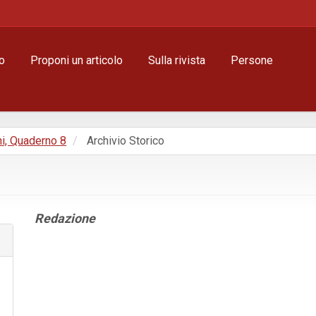
o
Proponi un articolo
Sulla rivista
Persone
ni, Quaderno 8
Archivio Storico
Contenuto
Redazione
principale
dell'articolo
Dettagli
dell'articolo