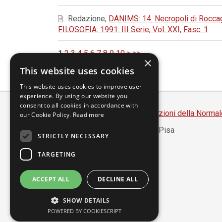
Redazione,
DANIMS: 14. Necropoli di Roccagl
FILOSOFIA: 1991: III Serie, Vol. XXI, Fasc. 1
1
2
3
4
5
6
7
8
9
10
>
>>
×
This website uses cookies
This website uses cookies to improve user
experience. By using our website you
consent to all cookies in accordance with
Scuola Normale Superiore
-
Edizioni della Normal
our Cookie Policy.
Read more
Piazza dei Cavalieri, 7 - 56126 Pisa
STRICTLY NECESSARY
Codice fiscale 80005050507
Partita IVA 00420000507
TARGETING
segreteria.annali@sns.it
ACCEPT ALL
DECLINE ALL
Accessibilità
SHOW DETAILS
Privacy
POWERED BY COOKIESCRIPT