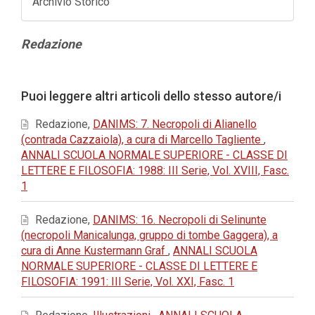
Archivio Storico
Contenuto
Redazione
principale
dell'articolo
Dettagli
Puoi leggere altri articoli dello stesso autore/i
dell'articolo
Redazione,
DANIMS: 7. Necropoli di Alianello
(contrada Cazzaiola), a cura di Marcello Tagliente
,
ANNALI SCUOLA NORMALE SUPERIORE - CLASSE DI
LETTERE E FILOSOFIA: 1988: III Serie, Vol. XVIII, Fasc.
1
Redazione,
DANIMS: 16. Necropoli di Selinunte
(necropoli Manicalunga, gruppo di tombe Gaggera), a
cura di Anne Kustermann Graf
,
ANNALI SCUOLA
NORMALE SUPERIORE - CLASSE DI LETTERE E
FILOSOFIA: 1991: III Serie, Vol. XXI, Fasc. 1