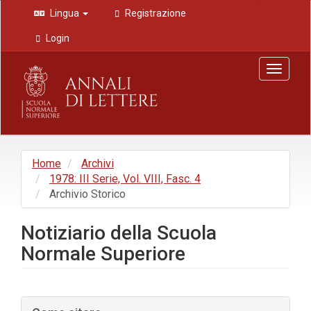
Navigazione
Lingua
Registrazione
principale
Contenuto
Login
principale
Barra
Toggle
laterale
navigat
Home
Archivi
1978: III Serie, Vol. VIII, Fasc. 4
Archivio Storico
Notiziario della Scuola
Normale Superiore
Barra