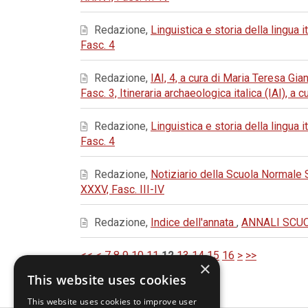
Redazione,
Linguistica e storia della lingua i
Fasc. 4
Redazione,
IAI, 4, a cura di Maria Teresa Gia
Fasc. 3, Itineraria archaeologica italica (IAI), a
Redazione,
Linguistica e storia della lingua i
Fasc. 4
Redazione,
Notiziario della Scuola Normale
XXXV, Fasc. III-IV
Redazione,
Indice dell'annata
,
ANNALI SCUOL
<<
<
7
8
9
10
11
12
13
14
15
16
>
>>
×
This website uses cookies
This website uses cookies to improve user