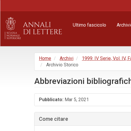
Navigazione
principale
Contenuto
principale
Ultimo fascicolo
Archivi
Barra
laterale
Home
Archivi
1999: IV Serie, Vol. IV,
Archivio Storico
Abbreviazioni bibliografic
Barra
Pubblicato:
Mar 5, 2021
laterale
dell'articolo
Come citare