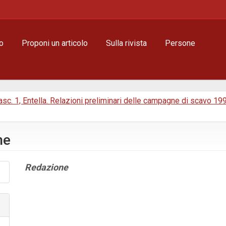
o
Proponi un articolo
Sulla rivista
Persone
 Fasc. 1, Entella. Relazioni preliminari delle campagne di scavo 1
he
Contenuto
Redazione
principale
dell'articolo
Dettagli
dell'articolo