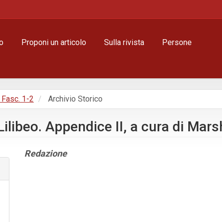
o
Proponi un articolo
Sulla rivista
Persone
, Fasc. 1-2
Archivio Storico
ilibeo. Appendice II, a cura di Mar
Contenuto
Redazione
principale
dell'articolo
Dettagli
dell'articolo