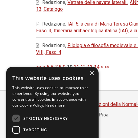
Redazione,
Vetrate delle navate laterali
,
ANN
13, Catalogo
Redazione,
IAI, 5, a cura di Maria Teresa Gia
Fasc. 3, Itineraria archaeologica italica (IAI), a
Redazione,
Filologia e filosofia medievale 
VIII, Fasc. 4
<<
<
5
6
7
8
9
10
11
12
13
14
>
>>
×
This website uses cookies
This website uses cookies to improve user
experience. By using our website you
consent to all cookies in accordance with
Scuola Normale Superiore
-
Edizioni della Normal
our Cookie Policy.
Read more
Piazza dei Cavalieri, 7 - 56126 Pisa
STRICTLY NECESSARY
Codice fiscale 80005050507
Partita IVA 00420000507
TARGETING