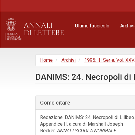
Navigazione
principale
Contenuto
principale
Ultimo fascicolo
Archivi
Barra
laterale
Home
Archivi
1995: III Serie, Vol. XXV
DANIMS: 24. Necropoli di L
Barra
laterale
Come citare
dell'articolo
Redazione. DANIMS: 24. Necropoli di Lilibeo.
Appendice II, a cura di Marshall Joseph
Becker.
ANNALI SCUOLA NORMALE