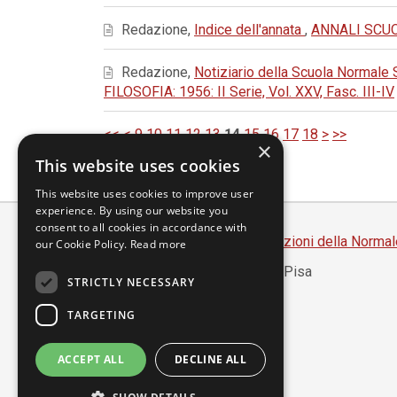
Redazione,
Indice dell'annata
,
ANNALI SCUOL
Redazione,
Notiziario della Scuola Normale 
FILOSOFIA: 1956: II Serie, Vol. XXV, Fasc. III-IV
<<
<
9
10
11
12
13
14
15
16
17
18
>
>>
×
This website uses cookies
This website uses cookies to improve user
experience. By using our website you
consent to all cookies in accordance with
Scuola Normale Superiore
-
Edizioni della Normal
our Cookie Policy.
Read more
Piazza dei Cavalieri, 7 - 56126 Pisa
STRICTLY NECESSARY
Codice fiscale 80005050507
Partita IVA 00420000507
TARGETING
segreteria.annali@sns.it
ACCEPT ALL
DECLINE ALL
Accessibilità