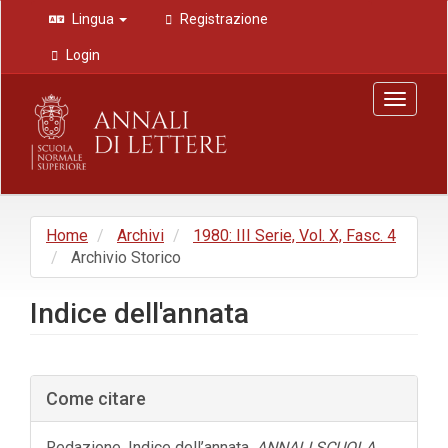
Navigazione
Lingua
Registrazione
principale
Contenuto
Login
principale
Barra
Toggle
laterale
navigat
Home
Archivi
1980: III Serie, Vol. X, Fasc. 4
Archivio Storico
Indice dell'annata
Barra
Come citare
laterale
dell'articolo
Redazione. Indice dell’annata.
ANNALI SCUOLA