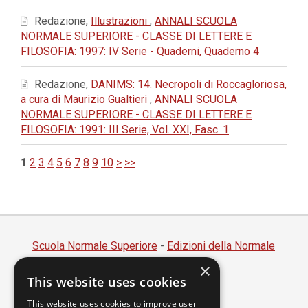
Redazione,
Illustrazioni
,
ANNALI SCUOLA
NORMALE SUPERIORE - CLASSE DI LETTERE E
FILOSOFIA: 1997: IV Serie - Quaderni, Quaderno 4
Redazione,
DANIMS: 14. Necropoli di Roccagloriosa,
a cura di Maurizio Gualtieri
,
ANNALI SCUOLA
NORMALE SUPERIORE - CLASSE DI LETTERE E
FILOSOFIA: 1991: III Serie, Vol. XXI, Fasc. 1
1
2
3
4
5
6
7
8
9
10
>
>>
Scuola Normale Superiore
-
Edizioni della Normale
×
Piazza dei Cavalieri, 7 - 56126 Pisa
This website uses cookies
Codice fiscale 80005050507
Partita IVA 00420000507
This website uses cookies to improve user