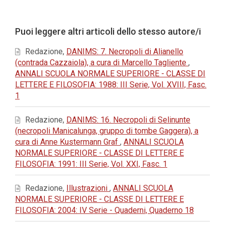
principale
dell'articolo
Dettagli
Puoi leggere altri articoli dello stesso autore/i
dell'articolo
Redazione,
DANIMS: 7. Necropoli di Alianello
(contrada Cazzaiola), a cura di Marcello Tagliente
,
ANNALI SCUOLA NORMALE SUPERIORE - CLASSE DI
LETTERE E FILOSOFIA: 1988: III Serie, Vol. XVIII, Fasc.
1
Redazione,
DANIMS: 16. Necropoli di Selinunte
(necropoli Manicalunga, gruppo di tombe Gaggera), a
cura di Anne Kustermann Graf
,
ANNALI SCUOLA
NORMALE SUPERIORE - CLASSE DI LETTERE E
FILOSOFIA: 1991: III Serie, Vol. XXI, Fasc. 1
Redazione,
Illustrazioni
,
ANNALI SCUOLA
NORMALE SUPERIORE - CLASSE DI LETTERE E
FILOSOFIA: 2004: IV Serie - Quaderni, Quaderno 18