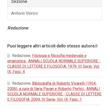
Sezione
Archivio Storico
Contenuto
Redazione
principale
dell'articolo
Dettagli
Puoi leggere altri articoli dello stesso autore/i
dell'articolo
Redazione,
Filologia e filosofia medievale e
umanistica
,
ANNALI SCUOLA NORMALE SUPERIORE -
CLASSE DI LETTERE E FILOSOFIA: 1979: III Serie, Vol.
IX, Fasc. 4
Redazione,
Bibliografia di Roberto Vivarelli (1954-
2006), a cura di Ilaria Pavan e Roberto Pertici
,
ANNALI
SCUOLA NORMALE SUPERIORE - CLASSE DI LETTERE
E FILOSOFIA: 2004: IV Serie, Vol. IX, Fasc. 1