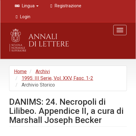
Navigazione
Lingua
Registrazione
principale
Contenuto
Login
principale
Barra
Toggle
laterale
navigat
Home
Archivi
1995: III Serie, Vol. XXV, Fasc. 1-2
Archivio Storico
DANIMS: 24. Necropoli di
Lilibeo. Appendice II, a cura di
Marshall Joseph Becker