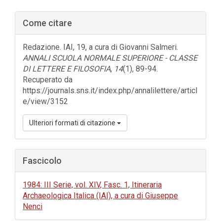
Barra
Come citare
laterale
dell'articolo
Redazione. IAI, 19, a cura di Giovanni Salmeri.
ANNALI SCUOLA NORMALE SUPERIORE - CLASSE
DI LETTERE E FILOSOFIA
,
14
(1), 89-94.
Recuperato da
https://journals.sns.it/index.php/annalilettere/articl
e/view/3152
Ulteriori formati di citazione
Fascicolo
1984: III Serie, vol. XIV, Fasc. 1, Itineraria
Archaeologica Italica (IAI), a cura di Giuseppe
Nenci