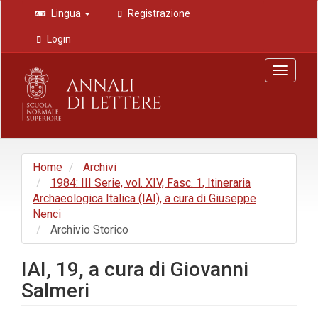
Navigazione
Lingua
Registrazione
principale
Contenuto
Login
principale
Barra
Toggle
laterale
navigat
Home
Archivi
1984: III Serie, vol. XIV, Fasc. 1, Itineraria
Archaeologica Italica (IAI), a cura di Giuseppe
Nenci
Archivio Storico
IAI, 19, a cura di Giovanni
Salmeri