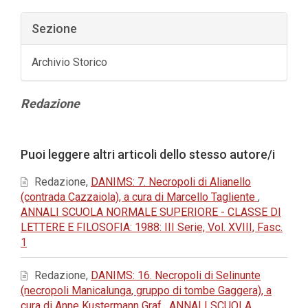
Sezione
Archivio Storico
Contenuto
Redazione
principale
dell'articolo
Dettagli
Puoi leggere altri articoli dello stesso autore/i
dell'articolo
Redazione,
DANIMS: 7. Necropoli di Alianello
(contrada Cazzaiola), a cura di Marcello Tagliente
,
ANNALI SCUOLA NORMALE SUPERIORE - CLASSE DI
LETTERE E FILOSOFIA: 1988: III Serie, Vol. XVIII, Fasc.
1
Redazione,
DANIMS: 16. Necropoli di Selinunte
(necropoli Manicalunga, gruppo di tombe Gaggera), a
cura di Anne Kustermann Graf
,
ANNALI SCUOLA