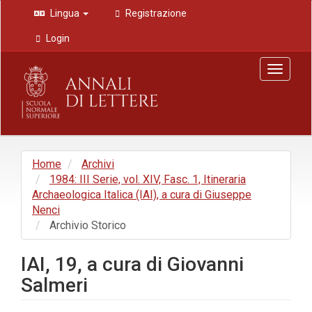
Navigazione
Lingua
Registrazione
principale
Contenuto
Login
principale
Barra
Toggle
laterale
navigat
Home
Archivi
1984: III Serie, vol. XIV, Fasc. 1, Itineraria
Archaeologica Italica (IAI), a cura di Giuseppe
Nenci
Archivio Storico
IAI, 19, a cura di Giovanni
Salmeri