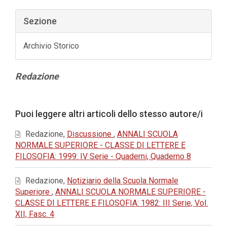
Sezione
Archivio Storico
Contenuto
Redazione
principale
dell'articolo
Dettagli
Puoi leggere altri articoli dello stesso autore/i
dell'articolo
Redazione,
Discussione
,
ANNALI SCUOLA
NORMALE SUPERIORE - CLASSE DI LETTERE E
FILOSOFIA: 1999: IV Serie - Quaderni, Quaderno 8
Redazione,
Notiziario della Scuola Normale
Superiore
,
ANNALI SCUOLA NORMALE SUPERIORE -
CLASSE DI LETTERE E FILOSOFIA: 1982: III Serie, Vol.
XII, Fasc. 4