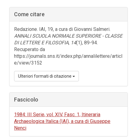
Barra
Come citare
laterale
dell'articolo
Redazione. IAI, 19, a cura di Giovanni Salmeri.
ANNALI SCUOLA NORMALE SUPERIORE - CLASSE
DI LETTERE E FILOSOFIA
,
14
(1), 89-94.
Recuperato da
https://journals.sns.it/index.php/annalilettere/articl
e/view/3152
Ulteriori formati di citazione
Fascicolo
1984: III Serie, vol. XIV, Fasc. 1, Itineraria
Archaeologica Italica (IAI), a cura di Giuseppe
Nenci