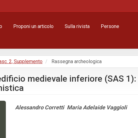
o
Proponi un articolo
Sulla rivista
Persone
Fasc. 2, Supplemento
Rassegna archeologica
edificio medievale inferiore (SAS 1)
nistica
Contenuto
Alessandro Corretti
Maria Adelaide Vaggioli
principale
dell'articolo
Dettagli
dell'articolo