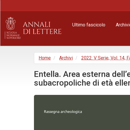
Navigazione
principale
Contenuto
principale
Ultimo fascicolo
Archivi
Barra
laterale
Home
Archivi
2022: V Serie, Vol. 14, 
Entella. Area esterna dell’
subacropoliche di età elle
Barra
laterale
dell'articolo