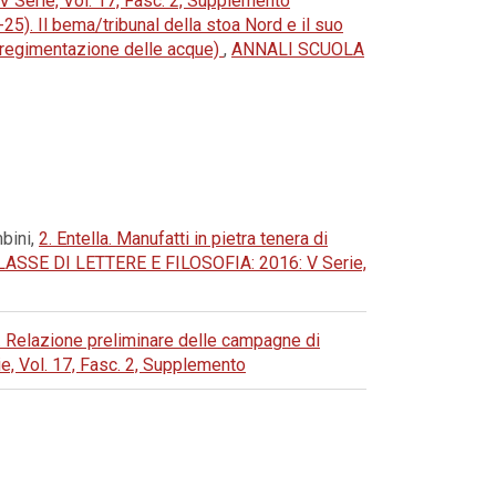
rie, Vol. 17, Fasc. 2, Supplemento
2-25). Il bema/tribunal della stoa Nord e il suo
 e regimentazione delle acque)
,
ANNALI SCUOLA
mbini,
2. Entella. Manufatti in pietra tenera di
SE DI LETTERE E FILOSOFIA: 2016: V Serie,
1). Relazione preliminare delle campagne di
Vol. 17, Fasc. 2, Supplemento