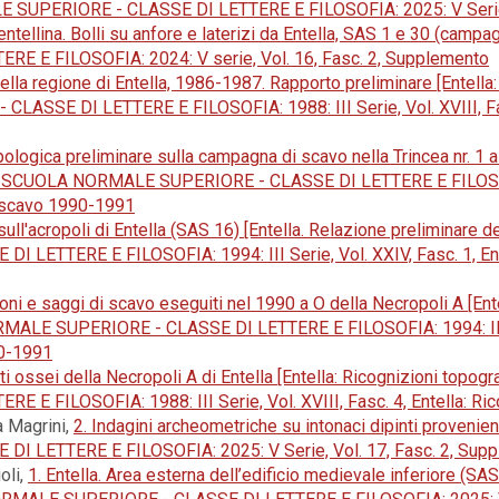
UPERIORE - CLASSE DI LETTERE E FILOSOFIA: 2025: V Serie, 
ntellina. Bolli su anfore e laterizi da Entella, SAS 1 e 30 (cam
 E FILOSOFIA: 2024: V serie, Vol. 16, Fasc. 2, Supplemento
ella regione di Entella, 1986-1987. Rapporto preliminare [Entella
E DI LETTERE E FILOSOFIA: 1988: III Serie, Vol. XVIII, Fasc. 
ologica preliminare sulla campagna di scavo nella Trincea nr. 1 a 
SCUOLA NORMALE SUPERIORE - CLASSE DI LETTERE E FILOSOFIA: 19
i scavo 1990-1991
ull'acropoli di Entella (SAS 16) [Entella. Relazione preliminar
TTERE E FILOSOFIA: 1994: III Serie, Vol. XXIV, Fasc. 1, Ente
zioni e saggi di scavo eseguiti nel 1990 a O della Necropoli A [En
E SUPERIORE - CLASSE DI LETTERE E FILOSOFIA: 1994: III Seri
90-1991
i ossei della Necropoli A di Entella [Entella: Ricognizioni topog
FILOSOFIA: 1988: III Serie, Vol. XVIII, Fasc. 4, Entella: Ric
a Magrini,
2. Indagini archeometriche su intonaci dipinti provenie
LETTERE E FILOSOFIA: 2025: V Serie, Vol. 17, Fasc. 2, Sup
oli,
1. Entella. Area esterna dell’edificio medievale inferiore (S