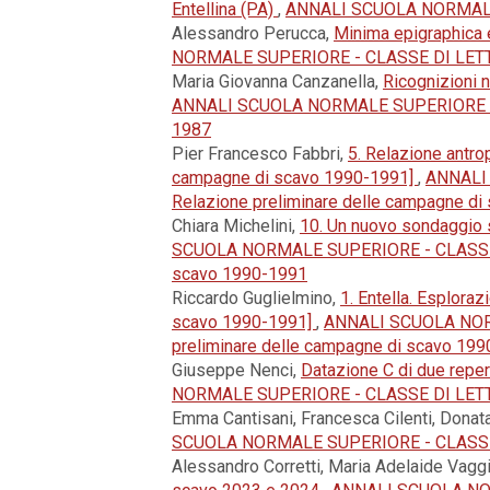
Entellina (PA)
,
ANNALI SCUOLA NORMALE S
Alessandro Perucca,
Minima epigraphica e
NORMALE SUPERIORE - CLASSE DI LETTERE
Maria Giovanna Canzanella,
Ricognizioni n
ANNALI SCUOLA NORMALE SUPERIORE - CLASS
1987
Pier Francesco Fabbri,
5. Relazione antrop
campagne di scavo 1990-1991]
,
ANNALI 
Relazione preliminare delle campagne d
Chiara Michelini,
10. Un nuovo sondaggio s
SCUOLA NORMALE SUPERIORE - CLASSE DI LE
scavo 1990-1991
Riccardo Guglielmino,
1. Entella. Esplora
scavo 1990-1991]
,
ANNALI SCUOLA NORMAL
preliminare delle campagne di scavo 19
Giuseppe Nenci,
Datazione C di due repert
NORMALE SUPERIORE - CLASSE DI LETTERE E 
Emma Cantisani, Francesca Cilenti, Donat
SCUOLA NORMALE SUPERIORE - CLASSE DI 
Alessandro Corretti, Maria Adelaide Vaggi