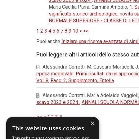
scavo 2023 e 2024
,
ANNALI SCUOLA NORM
Maria Cecilia Parra, Carmine Ampolo,
1. S
significato storico-archeologico, novità s
NORMALE SUPERIORE - CLASSE DI LETTERE
1
2
3
4
5
6
7
8
9
10
>
>>
Puoi anche
Iniziare una ricerca avanzata di simil
Puoi leggere altri articoli dello stesso au
Alessandro Corretti, M. Gasparo Morticelli, J.
epoca medievale. Primi risultati da un approcci
Vol. 8, Fasc. 2, Supplemento, Entella
Alessandro Corretti, Maria Adelaide Vaggioli
scavo 2023 e 2024
,
ANNALI SCUOLA NORMALE S
<<
<
1
2
3
4
×
This website uses cookies
This website uses cookies to improve user