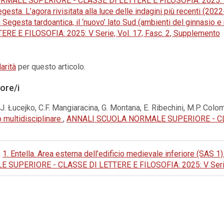
ALE SUPERIORE - CLASSE DI LETTERE E FILOSOFIA: 2025: V Se
egesta. L’agora rivisitata alla luce delle indagini più recenti (202
u Segesta tardoantica, il ‘nuovo’ lato Sud (ambienti del ginnasio
 E FILOSOFIA: 2025: V Serie, Vol. 17, Fasc. 2, Supplemento
arità
per questo articolo.
tore/i
J. Łucejko, C.F. Mangiaracina, G. Montana, E. Ribechini, M.P. Colo
o multidisciplinare
,
ANNALI SCUOLA NORMALE SUPERIORE - CLAS
,
1. Entella. Area esterna dell’edificio medievale inferiore (SAS 
UPERIORE - CLASSE DI LETTERE E FILOSOFIA: 2025: V Serie, 