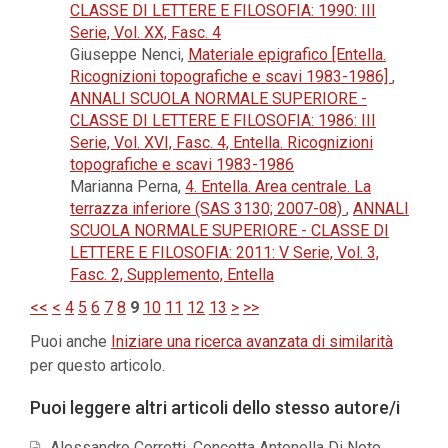
CLASSE DI LETTERE E FILOSOFIA: 1990: III
Serie, Vol. XX, Fasc. 4
Giuseppe Nenci,
Materiale epigrafico [Entella.
Ricognizioni topografiche e scavi 1983-1986]
,
ANNALI SCUOLA NORMALE SUPERIORE -
CLASSE DI LETTERE E FILOSOFIA: 1986: III
Serie, Vol. XVI, Fasc. 4, Entella. Ricognizioni
topografiche e scavi 1983-1986
Marianna Perna,
4. Entella. Area centrale. La
terrazza inferiore (SAS 3130; 2007-08)
,
ANNALI
SCUOLA NORMALE SUPERIORE - CLASSE DI
LETTERE E FILOSOFIA: 2011: V Serie, Vol. 3,
Fasc. 2, Supplemento, Entella
<<
<
4
5
6
7
8
9
10
11
12
13
>
>>
Puoi anche
Iniziare una ricerca avanzata di similarità
per questo articolo.
Puoi leggere altri articoli dello stesso autore/i
Alessandro Corretti, Concetta Antonella Di Noto,