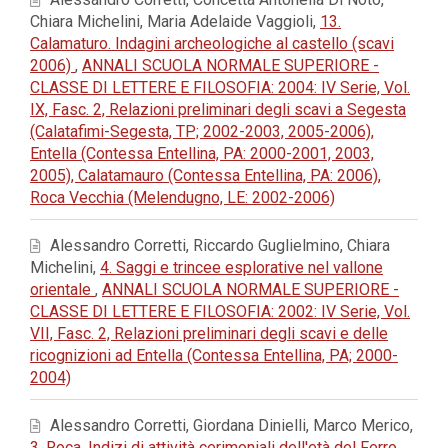
Chiara Michelini, Maria Adelaide Vaggioli,
13.
Calamaturo. Indagini archeologiche al castello (scavi
2006)
,
ANNALI SCUOLA NORMALE SUPERIORE -
CLASSE DI LETTERE E FILOSOFIA: 2004: IV Serie, Vol.
IX, Fasc. 2, Relazioni preliminari degli scavi a Segesta
(Calatafimi-Segesta, TP; 2002-2003, 2005-2006),
Entella (Contessa Entellina, PA: 2000-2001, 2003,
2005), Calatamauro (Contessa Entellina, PA: 2006),
Roca Vecchia (Melendugno, LE: 2002-2006)
Alessandro Corretti, Riccardo Guglielmino, Chiara
Michelini,
4. Saggi e trincee esplorative nel vallone
orientale
,
ANNALI SCUOLA NORMALE SUPERIORE -
CLASSE DI LETTERE E FILOSOFIA: 2002: IV Serie, Vol.
VII, Fasc. 2, Relazioni preliminari degli scavi e delle
ricognizioni ad Entella (Contessa Entellina, PA; 2000-
2004)
Alessandro Corretti, Giordana Dinielli, Marco Merico,
3. Roca. Indizi di attività cerimoniali dell'età del Ferro
,