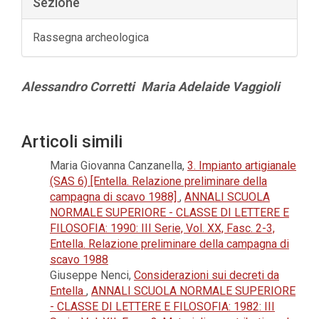
Sezione
Rassegna archeologica
Contenuto
Alessandro Corretti
Maria Adelaide Vaggioli
principale
dell'articolo
Dettagli
Articoli simili
dell'articolo
Maria Giovanna Canzanella,
3. Impianto artigianale
(SAS 6) [Entella. Relazione preliminare della
campagna di scavo 1988]
,
ANNALI SCUOLA
NORMALE SUPERIORE - CLASSE DI LETTERE E
FILOSOFIA: 1990: III Serie, Vol. XX, Fasc. 2-3,
Entella. Relazione preliminare della campagna di
scavo 1988
Giuseppe Nenci,
Considerazioni sui decreti da
Entella
,
ANNALI SCUOLA NORMALE SUPERIORE
- CLASSE DI LETTERE E FILOSOFIA: 1982: III