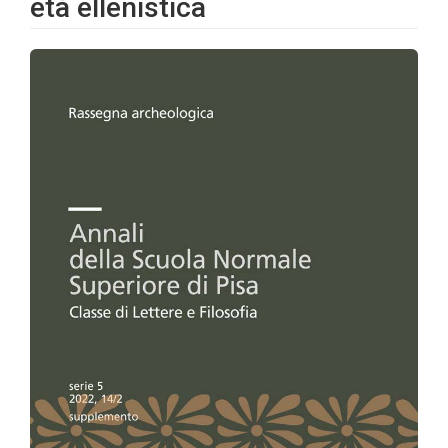
età ellenistica
Barra
laterale
dell'articolo