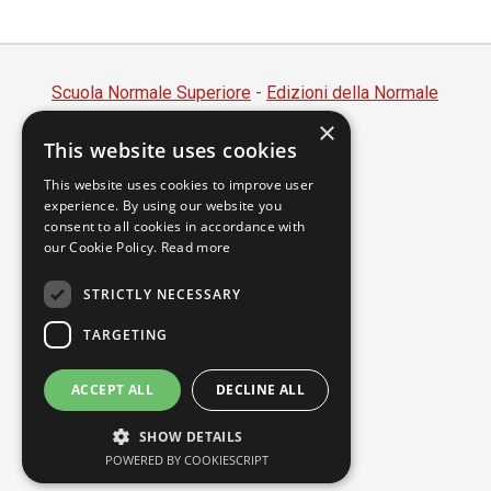
Scuola Normale Superiore
-
Edizioni della Normale
×
Piazza dei Cavalieri, 7 - 56126 Pisa
This website uses cookies
Codice fiscale 80005050507
Partita IVA 00420000507
This website uses cookies to improve user
experience. By using our website you
segreteria.annali@sns.it
consent to all cookies in accordance with
our Cookie Policy.
Read more
Accessibilità
Privacy
STRICTLY NECESSARY
TARGETING
ACCEPT ALL
DECLINE ALL
SHOW DETAILS
POWERED BY COOKIESCRIPT