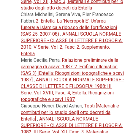
Serie, Vol. XII, Fasc. 3, Materiali e contributi per lo
studio degli otto decreti da Entella
Chiara Michelini, Serena Viva, Pier Francesco
Fabbri,
2. Entella. La 'Necropoli E'. Un'area
funeraria islamica a ridosso delle fortificazioni
(SAS 25; 2007-08)
,
ANNALI SCUOLA NORMALE
SUPERIORE - CLASSE DI LETTERE E FILOSOFIA:
2010: V Serie, Vol. 2, Fasc. 2, Supplemento,
Entella
Maria Cecilia Parra,
Relazione preliminare della
campagna di scavo 1987: 2. Edificio ellenistico
(SAS 3) [Entella: Ricognizioni topografiche e scavi
1987]
,
ANNALI SCUOLA NORMALE SUPERIORE -
CLASSE DI LETTERE E FILOSOFIA: 1988: III
Serie, Vol. XVIII, Fasc. 4, Entella: Ricognizioni
topografiche e scavi 1987
Giuseppe Nenci, David Asheri,
Testi [Materiali e
contributi per lo studio degli otto decreti da
Entella]
,
ANNALI SCUOLA NORMALE
SUPERIORE - CLASSE DI LETTERE E FILOSOFIA:
1982: III Serie, Vol. XII, Fasc. 3, Materiali e