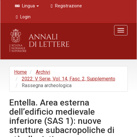
Navigazione
Lingua
Registrazione
principale
Contenuto
Login
principale
Barra
Toggle
laterale
navigat
Home
Archivi
2022: V Serie, Vol. 14, Fasc. 2, Supplemento
Rassegna archeologica
Entella. Area esterna
dell’edificio medievale
inferiore (SAS 1): nuove
strutture subacropoliche di