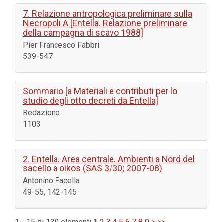
7. Relazione antropologica preliminare sulla
Necropoli A [Entella. Relazione preliminare
della campagna di scavo 1988]
Pier Francesco Fabbri
539-547
Sommario [a Materiali e contributi per lo
studio degli otto decreti da Entella]
Redazione
1103
2. Entella. Area centrale. Ambienti a Nord del
sacello a oikos (SAS 3/30; 2007-08)
Antonino Facella
49-55, 142-145
1 - 15 di 130 elementi
1
2
3
4
5
6
7
8
9
>
>>