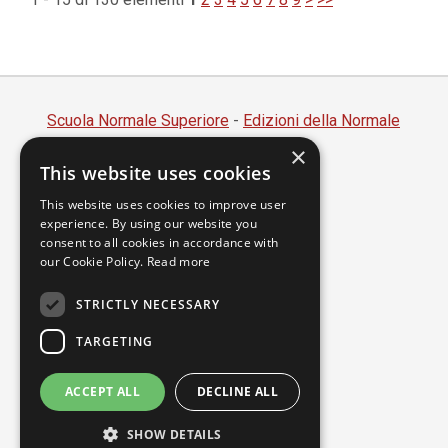
Scuola Normale Superiore
-
Edizioni della Normale
×
Piazza dei Cavalieri, 7 - 56126 Pisa
This website uses cookies
Codice fiscale 80005050507
Partita IVA 00420000507
This website uses cookies to improve user
experience. By using our website you
segreteria.annali@sns.it
consent to all cookies in accordance with
our Cookie Policy.
Read more
Accessibilità
Privacy
STRICTLY NECESSARY
TARGETING
ACCEPT ALL
DECLINE ALL
SHOW DETAILS