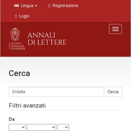
Navigazione
Lingua
Registrazione
principale
Contenuto
Login
principale
Barra
Toggle
laterale
navigat
Cerca
Cerca
gli
articoli
Filtri avanzati
per
Da