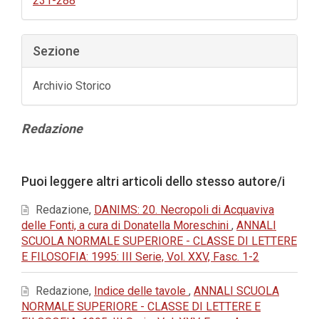
231-288
Sezione
Archivio Storico
Contenuto
Redazione
principale
dell'articolo
Dettagli
Puoi leggere altri articoli dello stesso autore/i
dell'articolo
Redazione,
DANIMS: 20. Necropoli di Acquaviva
delle Fonti, a cura di Donatella Moreschini
,
ANNALI
SCUOLA NORMALE SUPERIORE - CLASSE DI LETTERE
E FILOSOFIA: 1995: III Serie, Vol. XXV, Fasc. 1-2
Redazione,
Indice delle tavole
,
ANNALI SCUOLA
NORMALE SUPERIORE - CLASSE DI LETTERE E