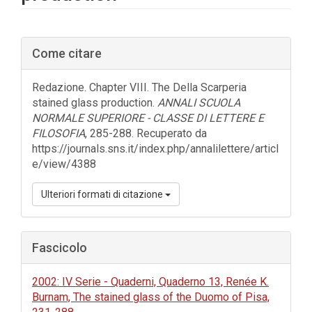
Barra
Come citare
laterale
dell'articolo
Redazione. Chapter VIII. The Della Scarperia
stained glass production.
ANNALI SCUOLA
NORMALE SUPERIORE - CLASSE DI LETTERE E
FILOSOFIA
, 285-288. Recuperato da
https://journals.sns.it/index.php/annalilettere/articl
e/view/4388
Ulteriori formati di citazione
Fascicolo
2002: IV Serie - Quaderni, Quaderno 13, Renée K.
Burnam, The stained glass of the Duomo of Pisa,