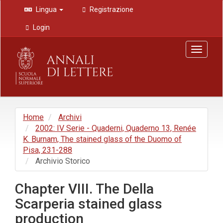
Navigazione
Lingua
Registrazione
principale
Contenuto
Login
principale
Barra
Toggle
laterale
navigat
Home
Archivi
2002: IV Serie - Quaderni, Quaderno 13, Renée
K. Burnam, The stained glass of the Duomo of
Pisa, 231-288
Archivio Storico
Chapter VIII. The Della
Scarperia stained glass
production