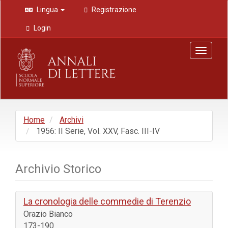
Navigazione
Lingua
Registrazione
principale
Contenuto
Login
principale
Barra
Toggle
laterale
navigat
Home
Archivi
1956: II Serie, Vol. XXV, Fasc. III-IV
Archivio Storico
La cronologia delle commedie di Terenzio
Orazio Bianco
173-190