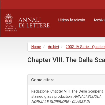
Navigazione
principale
Contenuto
principale
Ultimo fascicolo
Archivi
Barra
laterale
Home
Archivi
2002: IV Serie - Quader
Chapter VIII. The Della Sc
Barra
laterale
Come citare
dell'articolo
Redazione. Chapter VIII. The Della Scarperia
stained glass production.
ANNALI SCUOLA
NORMALE SUPERIORE - CLASSE DI