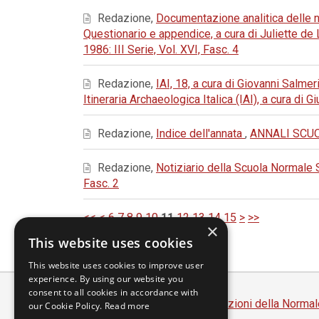
Redazione,
Documentazione analitica delle ne
Questionario e appendice, a cura di Juliette d
1986: III Serie, Vol. XVI, Fasc. 4
Redazione,
IAI, 18, a cura di Giovanni Salmer
Itineraria Archaeologica Italica (IAI), a cura di
Redazione,
Indice dell'annata
,
ANNALI SCUOL
Redazione,
Notiziario della Scuola Normale
Fasc. 2
<<
<
6
7
8
9
10
11
12
13
14
15
>
>>
×
This website uses cookies
This website uses cookies to improve user
experience. By using our website you
consent to all cookies in accordance with
Scuola Normale Superiore
-
Edizioni della Normal
our Cookie Policy.
Read more