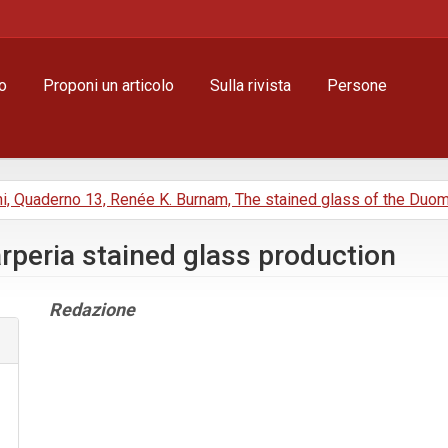
o
Proponi un articolo
Sulla rivista
Persone
ni, Quaderno 13, Renée K. Burnam, The stained glass of the Duo
arperia stained glass production
Contenuto
Redazione
principale
dell'articolo
Dettagli
dell'articolo