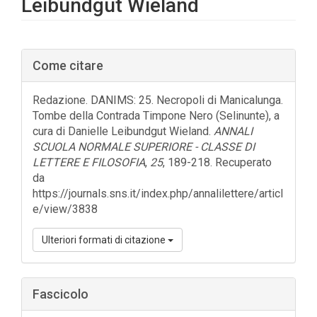
Leibundgut Wieland
Barra
Come citare
laterale
dell'articolo
Redazione. DANIMS: 25. Necropoli di Manicalunga.
Tombe della Contrada Timpone Nero (Selinunte), a
cura di Danielle Leibundgut Wieland.
ANNALI
SCUOLA NORMALE SUPERIORE - CLASSE DI
LETTERE E FILOSOFIA
,
25
, 189-218. Recuperato
da
https://journals.sns.it/index.php/annalilettere/articl
e/view/3838
Ulteriori formati di citazione
Fascicolo