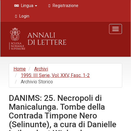
Navigazione
Lingua
Registrazione
principale
Contenuto
Login
principale
Barra
Toggle
laterale
navigat
Home
Archivi
1995: III Serie, Vol. XXV, Fasc. 1-2
Archivio Storico
DANIMS: 25. Necropoli di
Manicalunga. Tombe della
Contrada Timpone Nero
(Selinunte), a cura di Danielle