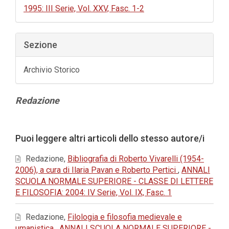
1995: III Serie, Vol. XXV, Fasc. 1-2
Sezione
Archivio Storico
Contenuto
Redazione
principale
dell'articolo
Dettagli
Puoi leggere altri articoli dello stesso autore/i
dell'articolo
Redazione,
Bibliografia di Roberto Vivarelli (1954-
2006), a cura di Ilaria Pavan e Roberto Pertici
,
ANNALI
SCUOLA NORMALE SUPERIORE - CLASSE DI LETTERE
E FILOSOFIA: 2004: IV Serie, Vol. IX, Fasc. 1
Redazione,
Filologia e filosofia medievale e
umanistica
,
ANNALI SCUOLA NORMALE SUPERIORE -