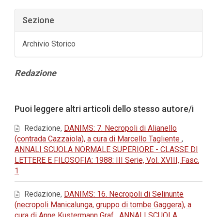
Sezione
Archivio Storico
Contenuto
Redazione
principale
dell'articolo
Dettagli
Puoi leggere altri articoli dello stesso autore/i
dell'articolo
Redazione,
DANIMS: 7. Necropoli di Alianello
(contrada Cazzaiola), a cura di Marcello Tagliente
,
ANNALI SCUOLA NORMALE SUPERIORE - CLASSE DI
LETTERE E FILOSOFIA: 1988: III Serie, Vol. XVIII, Fasc.
1
Redazione,
DANIMS: 16. Necropoli di Selinunte
(necropoli Manicalunga, gruppo di tombe Gaggera), a
cura di Anne Kustermann Graf
,
ANNALI SCUOLA