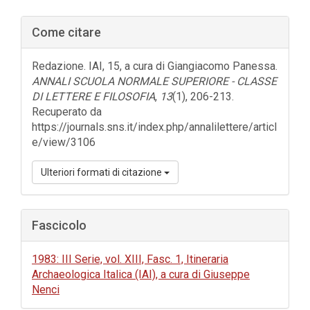
Barra
Come citare
laterale
dell'articolo
Redazione. IAI, 15, a cura di Giangiacomo Panessa.
ANNALI SCUOLA NORMALE SUPERIORE - CLASSE
DI LETTERE E FILOSOFIA
,
13
(1), 206-213.
Recuperato da
https://journals.sns.it/index.php/annalilettere/articl
e/view/3106
Ulteriori formati di citazione
Fascicolo
1983: III Serie, vol. XIII, Fasc. 1, Itineraria
Archaeologica Italica (IAI), a cura di Giuseppe
Nenci