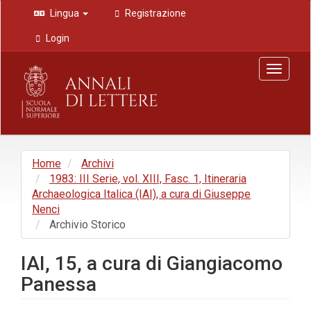
Navigazione
Lingua
Registrazione
principale
Contenuto
Login
principale
Barra
Toggle
laterale
navigat
Home
Archivi
1983: III Serie, vol. XIII, Fasc. 1, Itineraria
Archaeologica Italica (IAI), a cura di Giuseppe
Nenci
Archivio Storico
IAI, 15, a cura di Giangiacomo
Panessa