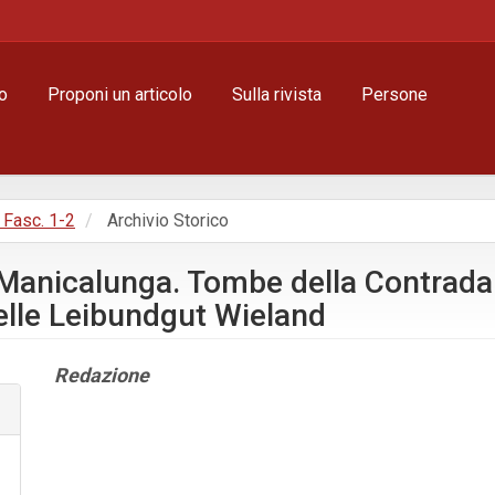
o
Proponi un articolo
Sulla rivista
Persone
, Fasc. 1-2
Archivio Storico
 Manicalunga. Tombe della Contrad
ielle Leibundgut Wieland
Contenuto
Redazione
principale
dell'articolo
Dettagli
dell'articolo