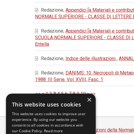
Redazione,
Appendici [a Materiali e contribut
NORMALE SUPERIORE - CLASSE DI LETTERE E FILOSOF
Redazione,
Appendici [a Materiali e contribut
SCUOLA NORMALE SUPERIORE - CLASSE DI LETTERE E
Entella
Redazione,
Indice delle illustrazioni
,
ANNALI
Redazione,
DANIMS: 10. Necropoli di Metapo
1988: III Serie, Vol. XVIII, Fasc. 1
<<
<
1
2
3
4
5
6
7
8
9
10
>
>>
×
This website uses cookies
This website uses cookies to improve user
experience. By using our website you
consent to all cookies in accordance with
Scuola Normale Superiore
-
Edizioni della Normal
our Cookie Policy.
Read more