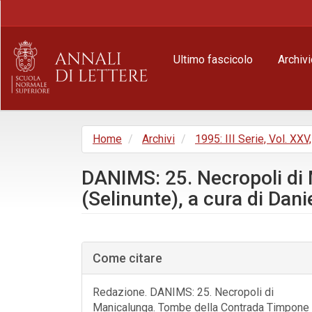
Navigazione
principale
Contenuto
principale
Ultimo fascicolo
Archivi
Barra
laterale
Home
Archivi
1995: III Serie, Vol. XXV
DANIMS: 25. Necropoli di
(Selinunte), a cura di Dan
Barra
laterale
Come citare
dell'articolo
Redazione. DANIMS: 25. Necropoli di
Manicalunga. Tombe della Contrada Timpone