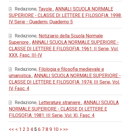
Redazione,
Tavole
,
ANNALI SCUOLA NORMALE
SUPERIORE - CLASSE DI LETTERE E FILOSOFIA: 1998:
IV Serie - Quaderni, Quaderno 5
Redazione,
Notiziario della Scuola Normale
Superiore
,
ANNALI SCUOLA NORMALE SUPERIORE -
CLASSE DI LETTERE E FILOSOFIA: 1961: II Serie, Vol.
XXX, Fasc. III-IV
Redazione,
Filologia e filosofia medievale e
umanistica
,
ANNALI SCUOLA NORMALE SUPERIORE -
CLASSE DI LETTERE E FILOSOFIA: 1974: III Serie, Vol.
IV, Fasc. 4
Redazione,
Letterature straniere
,
ANNALI SCUOLA
NORMALE SUPERIORE - CLASSE DI LETTERE E
FILOSOFIA: 1981: III Serie, Vol. XI, Fasc. 4
<<
<
1
2
3
4
5
6
7
8
9
10
>
>>