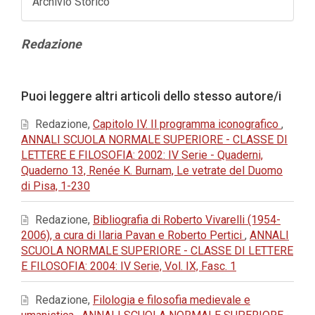
Archivio Storico
Contenuto
Redazione
principale
dell'articolo
Dettagli
Puoi leggere altri articoli dello stesso autore/i
dell'articolo
Redazione,
Capitolo IV. Il programma iconografico
,
ANNALI SCUOLA NORMALE SUPERIORE - CLASSE DI
LETTERE E FILOSOFIA: 2002: IV Serie - Quaderni,
Quaderno 13, Renée K. Burnam, Le vetrate del Duomo
di Pisa, 1-230
Redazione,
Bibliografia di Roberto Vivarelli (1954-
2006), a cura di Ilaria Pavan e Roberto Pertici
,
ANNALI
SCUOLA NORMALE SUPERIORE - CLASSE DI LETTERE
E FILOSOFIA: 2004: IV Serie, Vol. IX, Fasc. 1
Redazione,
Filologia e filosofia medievale e