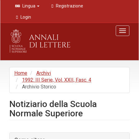
Navigazione
Lingua
Registrazione
principale
Contenuto
Login
principale
Barra
Toggle
laterale
navigat
Home
Archivi
1992: III Serie, Vol. XXII, Fasc. 4
Archivio Storico
Notiziario della Scuola
Normale Superiore
Barra