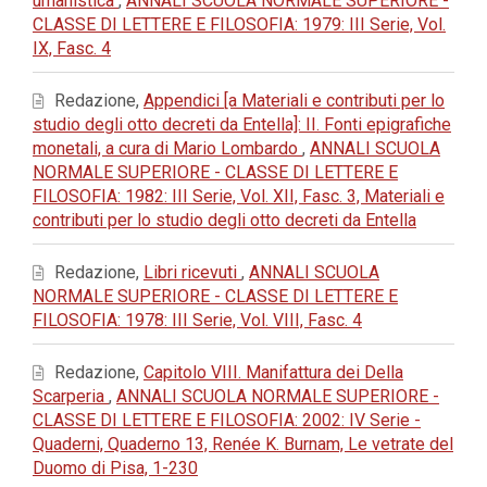
umanistica
,
ANNALI SCUOLA NORMALE SUPERIORE -
CLASSE DI LETTERE E FILOSOFIA: 1979: III Serie, Vol.
IX, Fasc. 4
Redazione,
Appendici [a Materiali e contributi per lo
studio degli otto decreti da Entella]: II. Fonti epigrafiche
monetali, a cura di Mario Lombardo
,
ANNALI SCUOLA
NORMALE SUPERIORE - CLASSE DI LETTERE E
FILOSOFIA: 1982: III Serie, Vol. XII, Fasc. 3, Materiali e
contributi per lo studio degli otto decreti da Entella
Redazione,
Libri ricevuti
,
ANNALI SCUOLA
NORMALE SUPERIORE - CLASSE DI LETTERE E
FILOSOFIA: 1978: III Serie, Vol. VIII, Fasc. 4
Redazione,
Capitolo VIII. Manifattura dei Della
Scarperia
,
ANNALI SCUOLA NORMALE SUPERIORE -
CLASSE DI LETTERE E FILOSOFIA: 2002: IV Serie -
Quaderni, Quaderno 13, Renée K. Burnam, Le vetrate del
Duomo di Pisa, 1-230