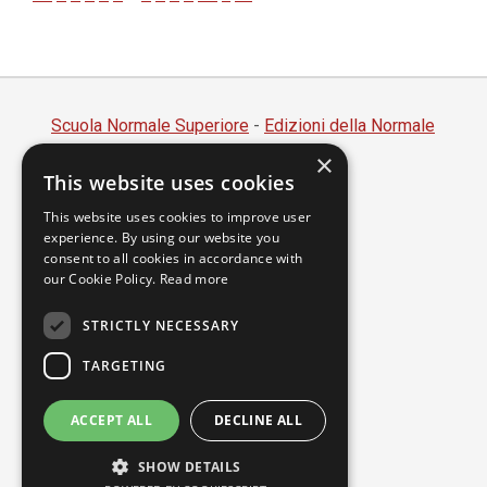
Scuola Normale Superiore
-
Edizioni della Normale
×
Piazza dei Cavalieri, 7 - 56126 Pisa
This website uses cookies
Codice fiscale 80005050507
Partita IVA 00420000507
This website uses cookies to improve user
experience. By using our website you
segreteria.annali@sns.it
consent to all cookies in accordance with
our Cookie Policy.
Read more
Accessibilità
Privacy
STRICTLY NECESSARY
TARGETING
ACCEPT ALL
DECLINE ALL
SHOW DETAILS