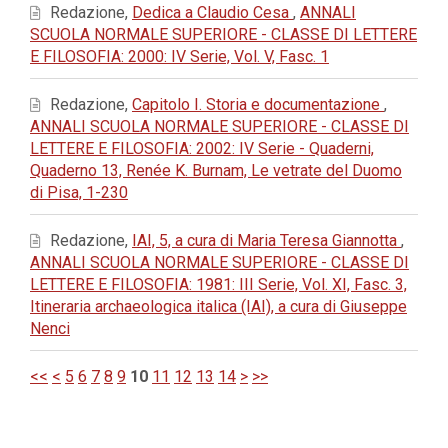
Redazione,
Dedica a Claudio Cesa
,
ANNALI
SCUOLA NORMALE SUPERIORE - CLASSE DI LETTERE
E FILOSOFIA: 2000: IV Serie, Vol. V, Fasc. 1
Redazione,
Capitolo I. Storia e documentazione
,
ANNALI SCUOLA NORMALE SUPERIORE - CLASSE DI
LETTERE E FILOSOFIA: 2002: IV Serie - Quaderni,
Quaderno 13, Renée K. Burnam, Le vetrate del Duomo
di Pisa, 1-230
Redazione,
IAI, 5, a cura di Maria Teresa Giannotta
,
ANNALI SCUOLA NORMALE SUPERIORE - CLASSE DI
LETTERE E FILOSOFIA: 1981: III Serie, Vol. XI, Fasc. 3,
Itineraria archaeologica italica (IAI), a cura di Giuseppe
Nenci
<<
<
5
6
7
8
9
10
11
12
13
14
>
>>