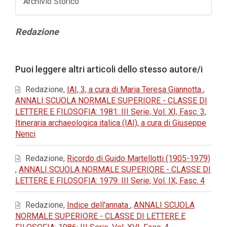
Archivio Storico
Contenuto
Redazione
principale
dell'articolo
Dettagli
Puoi leggere altri articoli dello stesso autore/i
dell'articolo
Redazione,
IAI, 3, a cura di Maria Teresa Giannotta
,
ANNALI SCUOLA NORMALE SUPERIORE - CLASSE DI
LETTERE E FILOSOFIA: 1981: III Serie, Vol. XI, Fasc. 3,
Itineraria archaeologica italica (IAI), a cura di Giuseppe
Nenci
Redazione,
Ricordo di Guido Martellotti (1905-1979)
,
ANNALI SCUOLA NORMALE SUPERIORE - CLASSE DI
LETTERE E FILOSOFIA: 1979: III Serie, Vol. IX, Fasc. 4
Redazione,
Indice dell'annata
,
ANNALI SCUOLA
NORMALE SUPERIORE - CLASSE DI LETTERE E