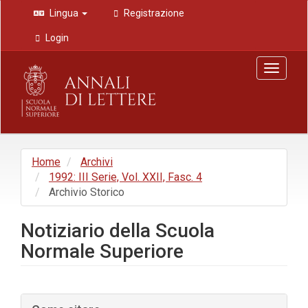
Navigazione
Lingua
Registrazione
principale
Contenuto
Login
principale
Barra
Toggle
laterale
navigat
Home
Archivi
1992: III Serie, Vol. XXII, Fasc. 4
Archivio Storico
Notiziario della Scuola
Normale Superiore
Barra