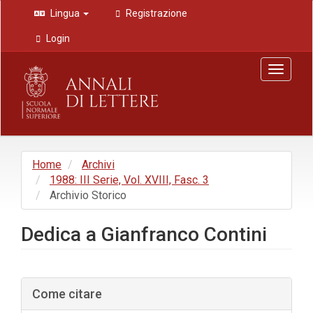
Navigazione
Lingua
Registrazione
principale
Contenuto
Login
principale
Barra
Toggle
laterale
navigat
Home
Archivi
1988: III Serie, Vol. XVIII, Fasc. 3
Archivio Storico
Dedica a Gianfranco Contini
Barra
Come citare
laterale