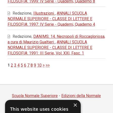
FILOSOFIA: 1999: IV Serie - Quaderni, Quaderno 8
Redazione,
Illustrazioni
,
ANNALI SCUOLA
NORMALE SUPERIORE - CLASSE DI LETTERE E
FILOSOFIA: 1997: IV Serie - Quaderni, Quaderno 4
Redazione,
DANIMS: 14. Necropoli di Roccagloriosa,
a cura di Maurizio Gualtieri
,
ANNALI SCUOLA
NORMALE SUPERIORE - CLASSE DI LETTERE E
FILOSOFIA: 1991: III Serie, Vol. XXI, Fasc. 1
1
2
3
4
5
6
7
8
9
10
>
>>
Scuola Normale Superiore
-
Edizioni della Normale
×
Piazza dei Cavalieri, 7 - 56126 Pisa
This website uses cookies
Codice fiscale 80005050507