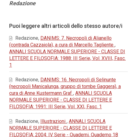
Contenuto
Redazione
principale
dell'articolo
Dettagli
Puoi leggere altri articoli dello stesso autore/i
dell'articolo
Redazione,
DANIMS: 7. Necropoli di Alianello
(contrada Cazzaiola), a cura di Marcello Tagliente
,
ANNALI SCUOLA NORMALE SUPERIORE - CLASSE DI
LETTERE E FILOSOFIA: 1988: III Serie, Vol. XVIII, Fasc.
1
Redazione,
DANIMS: 16. Necropoli di Selinunte
(necropoli Manicalunga, gruppo di tombe Gaggera), a
cura di Anne Kustermann Graf
,
ANNALI SCUOLA
NORMALE SUPERIORE - CLASSE DI LETTERE E
FILOSOFIA: 1991: III Serie, Vol. XXI, Fasc. 1
Redazione,
Illustrazioni
,
ANNALI SCUOLA
NORMALE SUPERIORE - CLASSE DI LETTERE E
FILOSOFIA: 2004: IV Serie - Quaderni, Quaderno 18