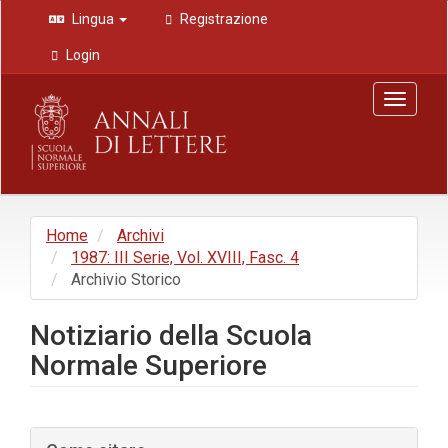
Navigazione
Lingua
Registrazione
principale
Contenuto
Login
principale
Barra
Toggle
laterale
navigat
Home
Archivi
1987: III Serie, Vol. XVIII, Fasc. 4
Archivio Storico
Notiziario della Scuola
Normale Superiore
Barra