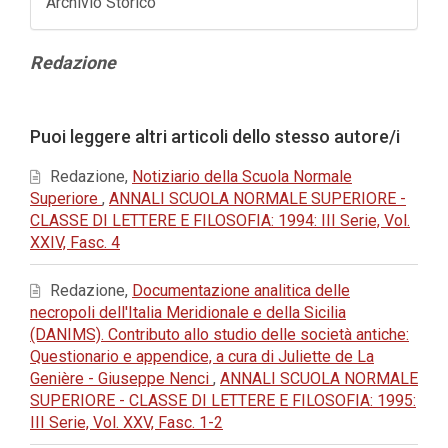
Archivio Storico
Contenuto
Redazione
principale
dell'articolo
Dettagli
Puoi leggere altri articoli dello stesso autore/i
dell'articolo
Redazione,
Notiziario della Scuola Normale
Superiore
,
ANNALI SCUOLA NORMALE SUPERIORE -
CLASSE DI LETTERE E FILOSOFIA: 1994: III Serie, Vol.
XXIV, Fasc. 4
Redazione,
Documentazione analitica delle
necropoli dell'Italia Meridionale e della Sicilia
(DANIMS). Contributo allo studio delle società antiche:
Questionario e appendice, a cura di Juliette de La
Genière - Giuseppe Nenci
,
ANNALI SCUOLA NORMALE
SUPERIORE - CLASSE DI LETTERE E FILOSOFIA: 1995:
III Serie, Vol. XXV, Fasc. 1-2