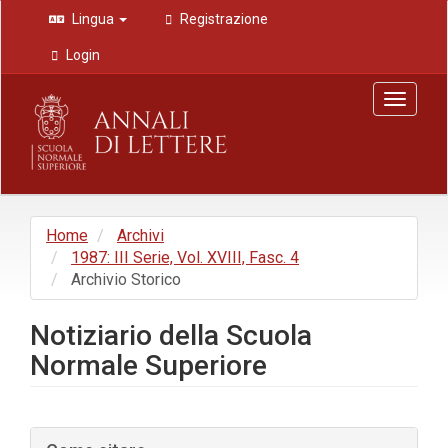
Navigazione
Lingua
Registrazione
principale
Contenuto
Login
principale
Barra
Toggle
laterale
navigat
Home
Archivi
1987: III Serie, Vol. XVIII, Fasc. 4
Archivio Storico
Notiziario della Scuola
Normale Superiore
Barra