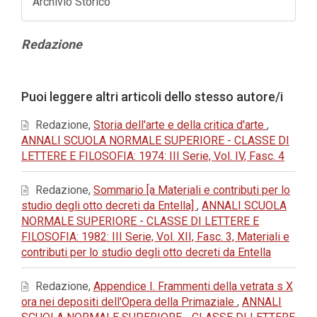
Archivio Storico
Contenuto
Redazione
principale
dell'articolo
Dettagli
Puoi leggere altri articoli dello stesso autore/i
dell'articolo
Redazione,
Storia dell'arte e della critica d'arte
,
ANNALI SCUOLA NORMALE SUPERIORE - CLASSE DI
LETTERE E FILOSOFIA: 1974: III Serie, Vol. IV, Fasc. 4
Redazione,
Sommario [a Materiali e contributi per lo
studio degli otto decreti da Entella]
,
ANNALI SCUOLA
NORMALE SUPERIORE - CLASSE DI LETTERE E
FILOSOFIA: 1982: III Serie, Vol. XII, Fasc. 3, Materiali e
contributi per lo studio degli otto decreti da Entella
Redazione,
Appendice I. Frammenti della vetrata s X
ora nei depositi dell'Opera della Primaziale
,
ANNALI