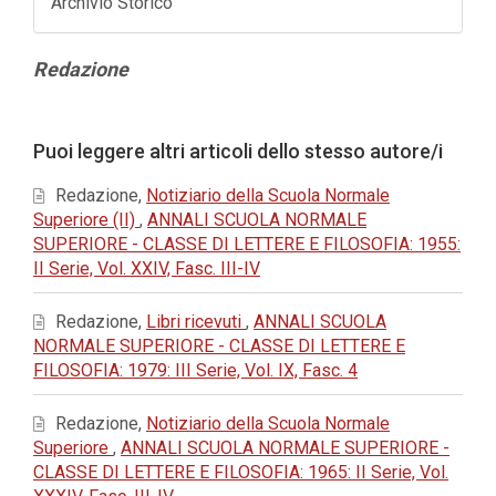
Archivio Storico
Contenuto
Redazione
principale
dell'articolo
Dettagli
Puoi leggere altri articoli dello stesso autore/i
dell'articolo
Redazione,
Notiziario della Scuola Normale
Superiore (II)
,
ANNALI SCUOLA NORMALE
SUPERIORE - CLASSE DI LETTERE E FILOSOFIA: 1955:
II Serie, Vol. XXIV, Fasc. III-IV
Redazione,
Libri ricevuti
,
ANNALI SCUOLA
NORMALE SUPERIORE - CLASSE DI LETTERE E
FILOSOFIA: 1979: III Serie, Vol. IX, Fasc. 4
Redazione,
Notiziario della Scuola Normale
Superiore
,
ANNALI SCUOLA NORMALE SUPERIORE -
CLASSE DI LETTERE E FILOSOFIA: 1965: II Serie, Vol.