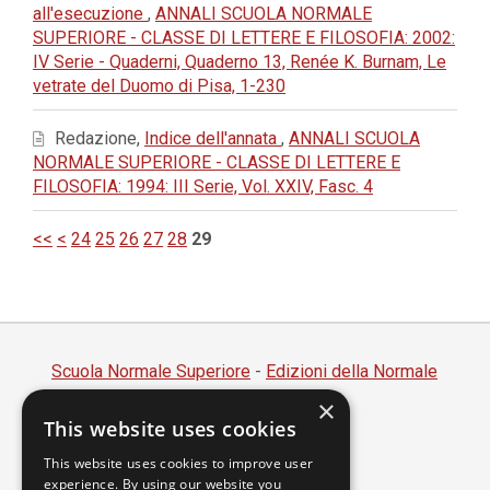
all'esecuzione
,
ANNALI SCUOLA NORMALE
SUPERIORE - CLASSE DI LETTERE E FILOSOFIA: 2002:
IV Serie - Quaderni, Quaderno 13, Renée K. Burnam, Le
vetrate del Duomo di Pisa, 1-230
Redazione,
Indice dell'annata
,
ANNALI SCUOLA
NORMALE SUPERIORE - CLASSE DI LETTERE E
FILOSOFIA: 1994: III Serie, Vol. XXIV, Fasc. 4
<<
<
24
25
26
27
28
29
Scuola Normale Superiore
-
Edizioni della Normale
×
Piazza dei Cavalieri, 7 - 56126 Pisa
This website uses cookies
Codice fiscale 80005050507
Partita IVA 00420000507
This website uses cookies to improve user
experience. By using our website you