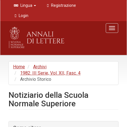
Navigazione
Lingua
Registrazione
principale
Contenuto
Login
principale
Barra
Toggle
laterale
navigat
Home
Archivi
1982: III Serie, Vol. XII, Fasc. 4
Archivio Storico
Notiziario della Scuola
Normale Superiore
Barra