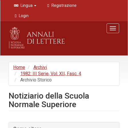
Navigazione
Lingua
Registrazione
principale
Contenuto
Login
principale
Barra
Toggle
laterale
navigat
Home
Archivi
1982: III Serie, Vol. XII, Fasc. 4
Archivio Storico
Notiziario della Scuola
Normale Superiore
Barra