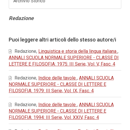
Archivio Storico
Contenuto
Redazione
principale
dell'articolo
Dettagli
Puoi leggere altri articoli dello stesso autore/i
dell'articolo
Redazione,
Linguistica e storia della lingua italiana
,
ANNALI SCUOLA NORMALE SUPERIORE - CLASSE DI
LETTERE E FILOSOFIA: 1975: III Serie, Vol. V, Fasc. 4
Redazione,
Indice delle tavole
,
ANNALI SCUOLA
NORMALE SUPERIORE - CLASSE DI LETTERE E
FILOSOFIA: 1979: III Serie, Vol. IX, Fasc. 4
Redazione,
Indice delle tavole
,
ANNALI SCUOLA
NORMALE SUPERIORE - CLASSE DI LETTERE E
FILOSOFIA: 1994: III Serie, Vol. XXIV, Fasc. 4