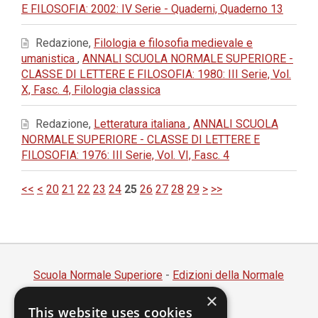
E FILOSOFIA: 2002: IV Serie - Quaderni, Quaderno 13
Redazione,
Filologia e filosofia medievale e
umanistica
,
ANNALI SCUOLA NORMALE SUPERIORE -
CLASSE DI LETTERE E FILOSOFIA: 1980: III Serie, Vol.
X, Fasc. 4, Filologia classica
Redazione,
Letteratura italiana
,
ANNALI SCUOLA
NORMALE SUPERIORE - CLASSE DI LETTERE E
FILOSOFIA: 1976: III Serie, Vol. VI, Fasc. 4
<<
<
20
21
22
23
24
25
26
27
28
29
>
>>
Scuola Normale Superiore
-
Edizioni della Normale
×
Piazza dei Cavalieri, 7 - 56126 Pisa
This website uses cookies
Codice fiscale 80005050507