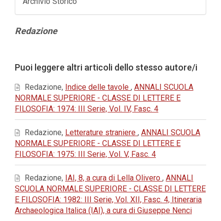
Archivio Storico
Contenuto
Redazione
principale
dell'articolo
Dettagli
Puoi leggere altri articoli dello stesso autore/i
dell'articolo
Redazione,
Indice delle tavole
,
ANNALI SCUOLA
NORMALE SUPERIORE - CLASSE DI LETTERE E
FILOSOFIA: 1974: III Serie, Vol. IV, Fasc. 4
Redazione,
Letterature straniere
,
ANNALI SCUOLA
NORMALE SUPERIORE - CLASSE DI LETTERE E
FILOSOFIA: 1975: III Serie, Vol. V, Fasc. 4
Redazione,
IAI, 8, a cura di Lella Olivero
,
ANNALI
SCUOLA NORMALE SUPERIORE - CLASSE DI LETTERE
E FILOSOFIA: 1982: III Serie, Vol. XII, Fasc. 4, Itineraria
Archaeologica Italica (IAI), a cura di Giuseppe Nenci