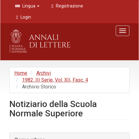
Navigazione
Lingua
Registrazione
principale
Contenuto
Login
principale
Barra
Toggle
laterale
navigat
Home
Archivi
1982: III Serie, Vol. XII, Fasc. 4
Archivio Storico
Notiziario della Scuola
Normale Superiore
Barra