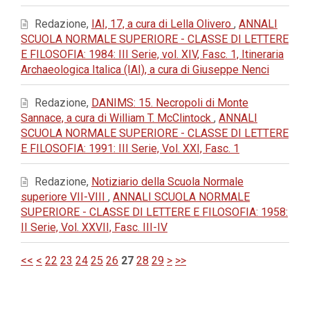
Redazione,
IAI, 17, a cura di Lella Olivero
,
ANNALI
SCUOLA NORMALE SUPERIORE - CLASSE DI LETTERE
E FILOSOFIA: 1984: III Serie, vol. XIV, Fasc. 1, Itineraria
Archaeologica Italica (IAI), a cura di Giuseppe Nenci
Redazione,
DANIMS: 15. Necropoli di Monte
Sannace, a cura di William T. McClintock
,
ANNALI
SCUOLA NORMALE SUPERIORE - CLASSE DI LETTERE
E FILOSOFIA: 1991: III Serie, Vol. XXI, Fasc. 1
Redazione,
Notiziario della Scuola Normale
superiore VII-VIII
,
ANNALI SCUOLA NORMALE
SUPERIORE - CLASSE DI LETTERE E FILOSOFIA: 1958:
II Serie, Vol. XXVII, Fasc. III-IV
<<
<
22
23
24
25
26
27
28
29
>
>>