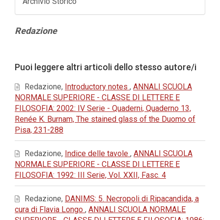
Archivio Storico
Contenuto
Redazione
principale
dell'articolo
Dettagli
Puoi leggere altri articoli dello stesso autore/i
dell'articolo
Redazione,
Introductory notes
,
ANNALI SCUOLA
NORMALE SUPERIORE - CLASSE DI LETTERE E
FILOSOFIA: 2002: IV Serie - Quaderni, Quaderno 13,
Renée K. Burnam, The stained glass of the Duomo of
Pisa, 231-288
Redazione,
Indice delle tavole
,
ANNALI SCUOLA
NORMALE SUPERIORE - CLASSE DI LETTERE E
FILOSOFIA: 1992: III Serie, Vol. XXII, Fasc. 4
Redazione,
DANIMS: 5. Necropoli di Ripacandida, a
cura di Flavia Longo
,
ANNALI SCUOLA NORMALE