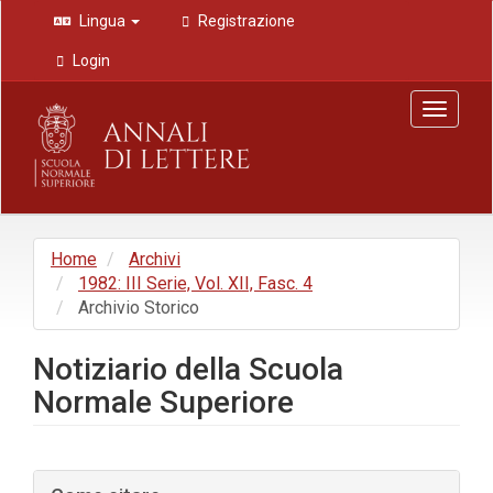
Navigazione
Lingua
Registrazione
principale
Contenuto
Login
principale
Barra
Toggle
laterale
navigat
Home
Archivi
1982: III Serie, Vol. XII, Fasc. 4
Archivio Storico
Notiziario della Scuola
Normale Superiore
Barra