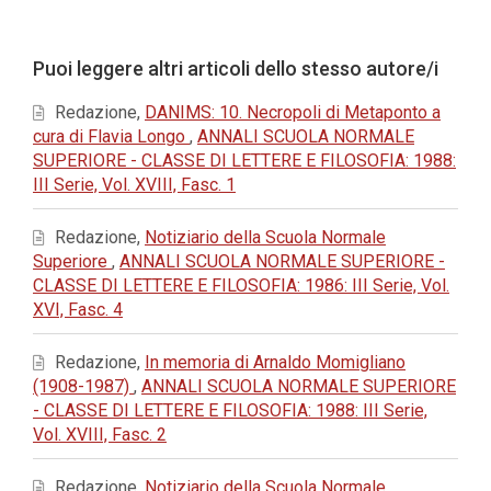
principale
dell'articolo
Dettagli
Puoi leggere altri articoli dello stesso autore/i
dell'articolo
Redazione,
DANIMS: 10. Necropoli di Metaponto a
cura di Flavia Longo
,
ANNALI SCUOLA NORMALE
SUPERIORE - CLASSE DI LETTERE E FILOSOFIA: 1988:
III Serie, Vol. XVIII, Fasc. 1
Redazione,
Notiziario della Scuola Normale
Superiore
,
ANNALI SCUOLA NORMALE SUPERIORE -
CLASSE DI LETTERE E FILOSOFIA: 1986: III Serie, Vol.
XVI, Fasc. 4
Redazione,
In memoria di Arnaldo Momigliano
(1908-1987)
,
ANNALI SCUOLA NORMALE SUPERIORE
- CLASSE DI LETTERE E FILOSOFIA: 1988: III Serie,
Vol. XVIII, Fasc. 2
Redazione,
Notiziario della Scuola Normale