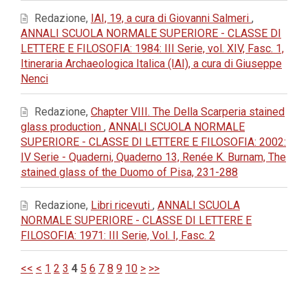
Redazione,
IAI, 19, a cura di Giovanni Salmeri
,
ANNALI SCUOLA NORMALE SUPERIORE - CLASSE DI
LETTERE E FILOSOFIA: 1984: III Serie, vol. XIV, Fasc. 1,
Itineraria Archaeologica Italica (IAI), a cura di Giuseppe
Nenci
Redazione,
Chapter VIII. The Della Scarperia stained
glass production
,
ANNALI SCUOLA NORMALE
SUPERIORE - CLASSE DI LETTERE E FILOSOFIA: 2002:
IV Serie - Quaderni, Quaderno 13, Renée K. Burnam, The
stained glass of the Duomo of Pisa, 231-288
Redazione,
Libri ricevuti
,
ANNALI SCUOLA
NORMALE SUPERIORE - CLASSE DI LETTERE E
FILOSOFIA: 1971: III Serie, Vol. I, Fasc. 2
<<
<
1
2
3
4
5
6
7
8
9
10
>
>>