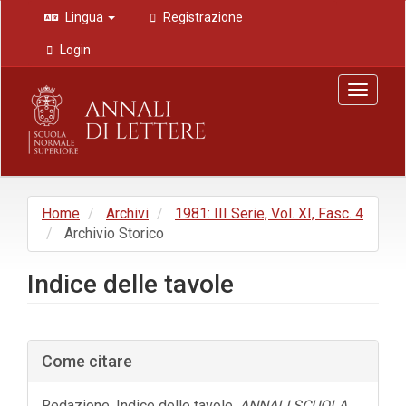
Navigazione
Lingua
Registrazione
principale
Contenuto
Login
principale
Barra
Toggle
laterale
navigat
Home
Archivi
1981: III Serie, Vol. XI, Fasc. 4
Archivio Storico
Indice delle tavole
Barra
Come citare
laterale
dell'articolo
Redazione. Indice delle tavole.
ANNALI SCUOLA