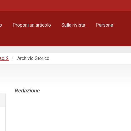
o
Proponi un articolo
Sulla rivista
Persone
sc. 2
Archivio Storico
Contenuto
Redazione
principale
dell'articolo
Dettagli
dell'articolo