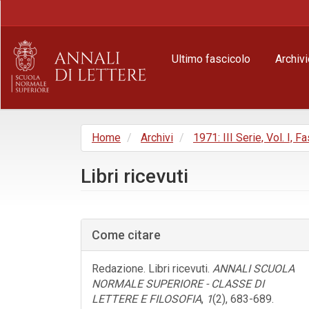
Navigazione
principale
Contenuto
principale
Ultimo fascicolo
Archivi
Barra
laterale
Home
Archivi
1971: III Serie, Vol. I, Fa
Libri ricevuti
Barra
laterale
Come citare
dell'articolo
Redazione. Libri ricevuti.
ANNALI SCUOLA
NORMALE SUPERIORE - CLASSE DI
LETTERE E FILOSOFIA
,
1
(2), 683-689.