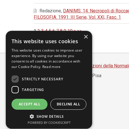
Redazione,
DANIMS: 14. Necropoli di Roccagl
FILOSOFIA: 1991: III Serie, Vol. XXI, Fasc. 1
1
2
3
4
5
6
7
8
9
10
>
>>
×
This website uses cookies
This website uses cookies to improve user
experience. By using our website you
consent to all cookies in accordance with
Scuola Normale Superiore
-
Edizioni della Normal
our Cookie Policy.
Read more
Piazza dei Cavalieri, 7 - 56126 Pisa
STRICTLY NECESSARY
Codice fiscale 80005050507
Partita IVA 00420000507
TARGETING
segreteria.annali@sns.it
ACCEPT ALL
DECLINE ALL
Accessibilità
SHOW DETAILS
Privacy
POWERED BY COOKIESCRIPT