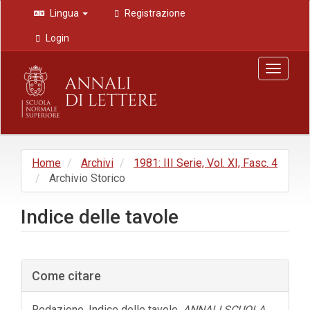
Navigazione
Lingua
Registrazione
principale
Contenuto
Login
principale
Barra
Toggle
laterale
navigat
Home
Archivi
1981: III Serie, Vol. XI, Fasc. 4
Archivio Storico
Indice delle tavole
Barra
Come citare
laterale
dell'articolo
Redazione. Indice delle tavole.
ANNALI SCUOLA