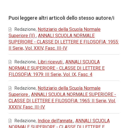
principale
dell'articolo
Dettagli
Puoi leggere altri articoli dello stesso autore/i
dell'articolo
Redazione,
Notiziario della Scuola Normale
Superiore (II)
,
ANNALI SCUOLA NORMALE
SUPERIORE - CLASSE DI LETTERE E FILOSOFIA: 1955:
II Serie, Vol. XXIV, Fasc. III-IV
Redazione,
Libri ricevuti
,
ANNALI SCUOLA
NORMALE SUPERIORE - CLASSE DI LETTERE E
FILOSOFIA: 1979: III Serie, Vol. IX, Fasc. 4
Redazione,
Notiziario della Scuola Normale
Superiore
,
ANNALI SCUOLA NORMALE SUPERIORE -
CLASSE DI LETTERE E FILOSOFIA: 1965: II Serie, Vol.
XXXIV, Fasc. III-IV
Redazione,
Indice dell'annata
,
ANNALI SCUOLA
NORMALE SUPERIORE - CLASSE DI LETTERE E