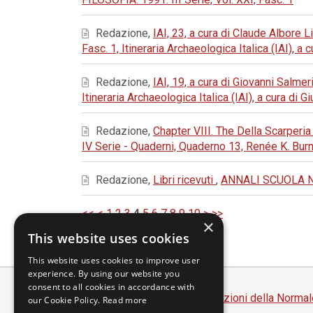
Redazione,
IAI, 23, a cura di Claude Albore 
Fasc. 1, Itineraria Archaeologica Italica (IAI), a
Redazione,
IAI, 19, a cura di Giovanni Salmer
Itineraria Archaeologica Italica (IAI), a cura di
Redazione,
Chapter VIII. The Della Scarperi
IV Serie - Quaderni, Quaderno 13, Renée K. Bu
Redazione,
Libri ricevuti
,
ANNALI SCUOLA NOR
<<
<
1
2
3
4
5
6
7
8
9
10
>
>>
×
This website uses cookies
This website uses cookies to improve user
experience. By using our website you
consent to all cookies in accordance with
Scuola Normale Superiore
-
Edizioni della Normal
our Cookie Policy.
Read more