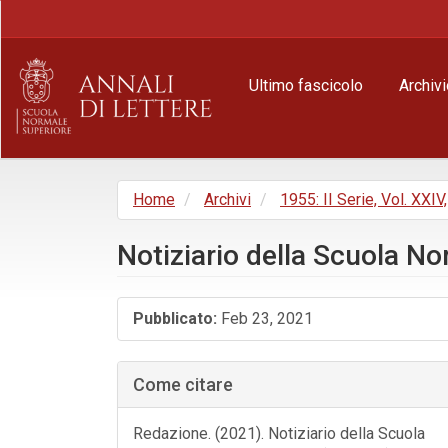
Navigazione
principale
Contenuto
principale
Ultimo fascicolo
Archivi
Barra
laterale
Home
Archivi
1955: II Serie, Vol. XXIV,
Notiziario della Scuola No
Barra
Pubblicato:
Feb 23, 2021
laterale
dell'articolo
Come citare
Redazione. (2021). Notiziario della Scuola