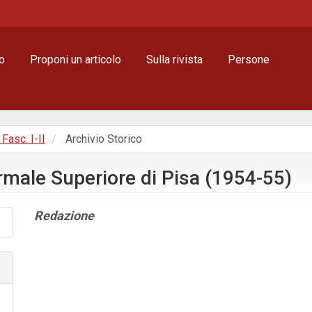
o
Proponi un articolo
Sulla rivista
Persone
 Fasc. I-II
Archivio Storico
rmale Superiore di Pisa (1954-55)
Contenuto
Redazione
principale
dell'articolo
Dettagli
dell'articolo