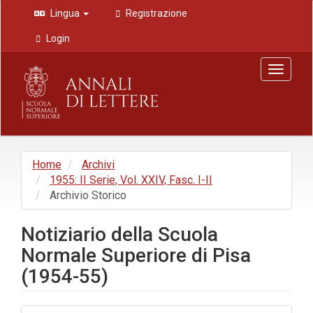
Navigazione
Lingua
Registrazione
principale
Contenuto
Login
principale
Barra
Toggle
laterale
navigat
Home
Archivi
1955: II Serie, Vol. XXIV, Fasc. I-II
Archivio Storico
Notiziario della Scuola
Normale Superiore di Pisa
(1954-55)