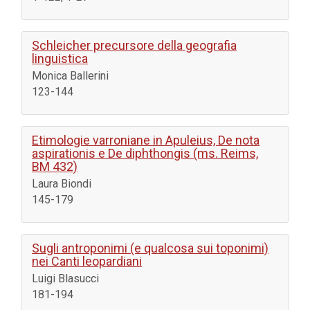
Schleicher precursore della geografia
linguistica
Monica Ballerini
123-144
Etimologie varroniane in Apuleius, De nota
aspirationis e De diphthongis (ms. Reims,
BM 432)
Laura Biondi
145-179
Sugli antroponimi (e qualcosa sui toponimi)
nei Canti leopardiani
Luigi Blasucci
181-194