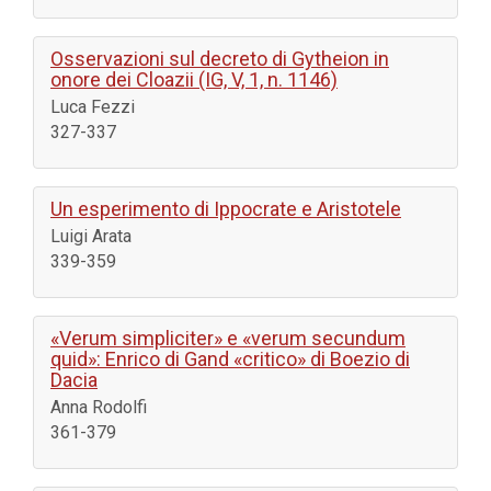
Osservazioni sul decreto di Gytheion in
onore dei Cloazii (IG, V, 1, n. 1146)
Luca Fezzi
327-337
Un esperimento di Ippocrate e Aristotele
Luigi Arata
339-359
«Verum simpliciter» e «verum secundum
quid»: Enrico di Gand «critico» di Boezio di
Dacia
Anna Rodolfi
361-379