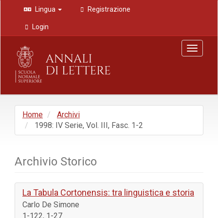
Navigazione
Lingua
Registrazione
principale
Contenuto
Login
principale
Barra
Toggle
laterale
navigat
Home
Archivi
1998: IV Serie, Vol. III, Fasc. 1-2
Archivio Storico
La Tabula Cortonensis: tra linguistica e storia
Carlo De Simone
1-122, 1-27