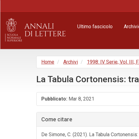
Navigazione
principale
Contenuto
principale
Ultimo fascicolo
Archivi
Barra
laterale
Home
Archivi
1998: IV Serie, Vol. III, 
La Tabula Cortonensis: tra 
Barra
Pubblicato:
Mar 8, 2021
laterale
dell'articolo
Come citare
De Simone, C. (2021). La Tabula Cortonensis: