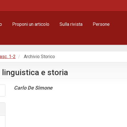
o
Proponi un articolo
Sulla rivista
Persone
Fasc. 1-2
Archivio Storico
linguistica e storia
Contenuto
Carlo De Simone
principale
dell'articolo
Dettagli
dell'articolo