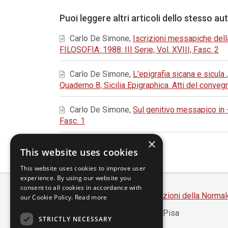
Puoi leggere altri articoli dello stesso au
Carlo De Simone,
Iscrizioni messapiche del
FILOSOFIA: 1988: III Serie, Vol. XVIII, Fasc. 2
Carlo De Simone,
L'epigrafia sicana e sicula
Quaderno 8, Sicilia Epigraphica. Atti del conveg
Carlo De Simone,
Sul genitivo messapico in 
Fasc. 1
×
This website uses cookies
This website uses cookies to improve user
experience. By using our website you
consent to all cookies in accordance with
Scuola Normale Superiore
-
Edizioni della Normal
our Cookie Policy.
Read more
Piazza dei Cavalieri, 7 - 56126 Pisa
STRICTLY NECESSARY
Codice fiscale 80005050507