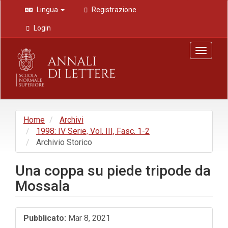
Navigazione
Lingua
Registrazione
principale
Contenuto
Login
principale
Barra
Toggle
laterale
navigat
Home
Archivi
1998: IV Serie, Vol. III, Fasc. 1-2
Archivio Storico
Una coppa su piede tripode da
Mossala
Barra
Pubblicato:
Mar 8, 2021
laterale