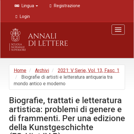
Navigazione
Lingua
Registrazione
principale
Contenuto
Login
principale
Barra
Toggle
laterale
navigat
Home
Archivi
2021: V Serie, Vol. 13, Fasc. 1
Biografie di artisti e letteratura antiquaria tra
mondo antico e moderno
Biografie, trattati e letteratura
artistica: problemi di genere e
di frammenti. Per una edizione
della Kunstgeschichte