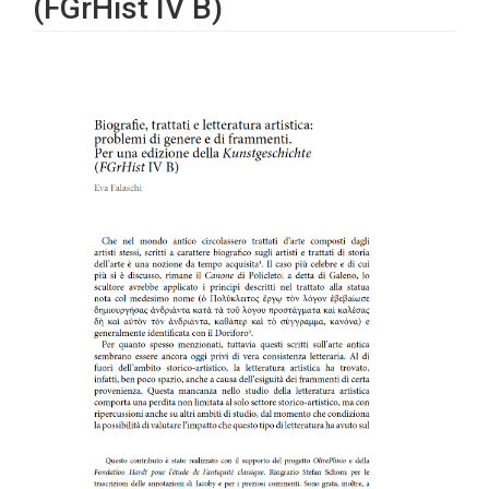
(FGrHist IV B)
Barra
laterale
dell'articolo