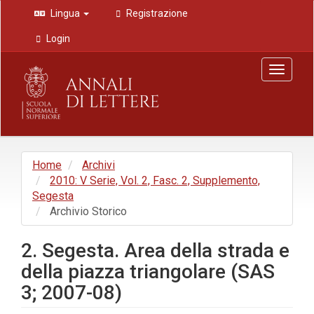
Navigazione
Lingua
Registrazione
principale
Contenuto
Login
principale
Barra
Toggle
laterale
navigat
Home
Archivi
2010: V Serie, Vol. 2, Fasc. 2, Supplemento,
Segesta
Archivio Storico
2. Segesta. Area della strada e
della piazza triangolare (SAS
3; 2007-08)