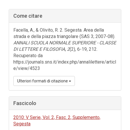
Barra
Come citare
laterale
dell'articolo
Facella, A., & Olivito, R. 2. Segesta. Area della
strada e della piazza triangolare (SAS 3; 2007-08).
ANNALI SCUOLA NORMALE SUPERIORE - CLASSE
DI LETTERE E FILOSOFIA
,
2
(2), 6-19, 212.
Recuperato da
https://journals.sns.it/index.php/annalilettere/articl
e/view/4523
Ulteriori formati di citazione
Fascicolo
2010: V Serie, Vol. 2, Fasc. 2, Supplemento,
Segesta