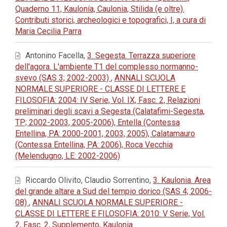
Quaderno 11, Kaulonía, Caulonia, Stilida (e oltre).
Contributi storici, archeologici e topografici, I, a cura di
Maria Cecilia Parra
Antonino Facella,
3. Segesta. Terrazza superiore
dell'agora. L'ambiente T1 del complesso normanno-
svevo (SAS 3; 2002-2003)
,
ANNALI SCUOLA
NORMALE SUPERIORE - CLASSE DI LETTERE E
FILOSOFIA: 2004: IV Serie, Vol. IX, Fasc. 2, Relazioni
preliminari degli scavi a Segesta (Calatafimi-Segesta,
TP; 2002-2003, 2005-2006), Entella (Contessa
Entellina, PA: 2000-2001, 2003, 2005), Calatamauro
(Contessa Entellina, PA: 2006), Roca Vecchia
(Melendugno, LE: 2002-2006)
Riccardo Olivito, Claudio Sorrentino,
3. Kaulonia. Area
del grande altare a Sud del tempio dorico (SAS 4; 2006-
08)
,
ANNALI SCUOLA NORMALE SUPERIORE -
CLASSE DI LETTERE E FILOSOFIA: 2010: V Serie, Vol.
2, Fasc. 2, Supplemento, Kaulonia