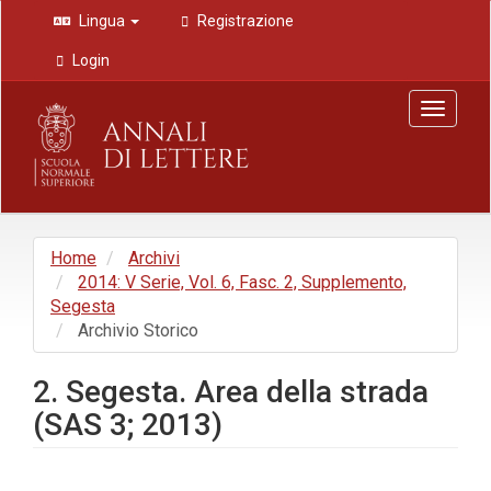
Navigazione
Lingua
Registrazione
principale
Contenuto
Login
principale
Barra
Toggle
laterale
navigat
Home
Archivi
2014: V Serie, Vol. 6, Fasc. 2, Supplemento,
Segesta
Archivio Storico
2. Segesta. Area della strada
(SAS 3; 2013)