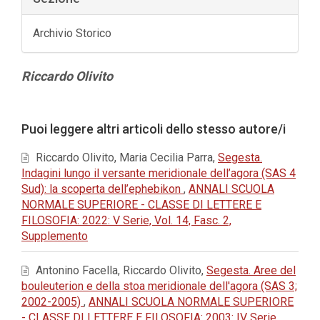
Archivio Storico
Contenuto
Riccardo Olivito
principale
dell'articolo
Dettagli
Puoi leggere altri articoli dello stesso autore/i
dell'articolo
Riccardo Olivito, Maria Cecilia Parra,
Segesta.
Indagini lungo il versante meridionale dell’agora (SAS 4
Sud): la scoperta dell’ephebikon
,
ANNALI SCUOLA
NORMALE SUPERIORE - CLASSE DI LETTERE E
FILOSOFIA: 2022: V Serie, Vol. 14, Fasc. 2,
Supplemento
Antonino Facella, Riccardo Olivito,
Segesta. Aree del
bouleuterion e della stoa meridionale dell'agora (SAS 3;
2002-2005)
,
ANNALI SCUOLA NORMALE SUPERIORE
- CLASSE DI LETTERE E FILOSOFIA: 2003: IV Serie,