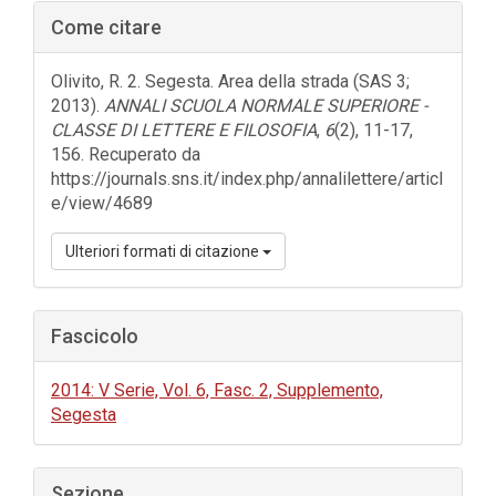
Barra
Come citare
laterale
dell'articolo
Olivito, R. 2. Segesta. Area della strada (SAS 3;
2013).
ANNALI SCUOLA NORMALE SUPERIORE -
CLASSE DI LETTERE E FILOSOFIA
,
6
(2), 11-17,
156. Recuperato da
https://journals.sns.it/index.php/annalilettere/articl
e/view/4689
Ulteriori formati di citazione
Fascicolo
2014: V Serie, Vol. 6, Fasc. 2, Supplemento,
Segesta
Sezione