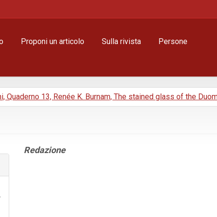
o
Proponi un articolo
Sulla rivista
Persone
ni, Quaderno 13, Renée K. Burnam, The stained glass of the Duo
Contenuto
Redazione
principale
dell'articolo
Dettagli
dell'articolo