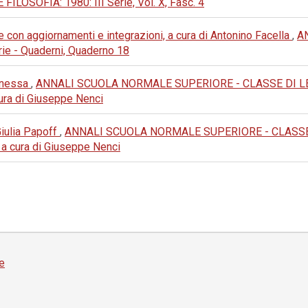
OSOFIA: 1980: III Serie, Vol. X, Fasc. 4
e con aggiornamenti e integrazioni, a cura di Antonino Facella
,
A
e - Quaderni, Quaderno 18
Panessa
,
ANNALI SCUOLA NORMALE SUPERIORE - CLASSE DI LETTERE
 cura di Giuseppe Nenci
 Giulia Papoff
,
ANNALI SCUOLA NORMALE SUPERIORE - CLASSE DI 
), a cura di Giuseppe Nenci
e