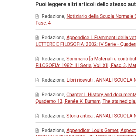
Puoi leggere altri articoli dello stesso au
Redazione,
Notiziario della Scuola Normale
Fasc. 4
Redazione,
Appendice I. Frammenti della vet
LETTERE E FILOSOFIA: 2002: IV Serie - Quadern
Redazione,
Sommario [a Materiali e contributi
FILOSOFIA: 1982: III Serie, Vol. XII, Fasc. 3, Mat
Redazione,
Libri ricevuti
,
ANNALI SCUOLA NOR
Redazione,
Chapter I. History and document
Quaderno 13, Renée K. Burnam, The stained gl
Redazione,
Storia antica
,
ANNALI SCUOLA NOR
Redazione,
Appendice: Louis Gernet, Aspects 