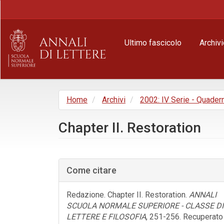
Navigazione
principale
Contenuto
principale
Ultimo fascicolo
Archivi
Barra
laterale
Home
Archivi
2002: IV Serie - Quader
Chapter II. Restoration
Barra
laterale
Come citare
dell'articolo
Redazione. Chapter II. Restoration.
ANNALI
SCUOLA NORMALE SUPERIORE - CLASSE DI
LETTERE E FILOSOFIA
, 251-256. Recuperato