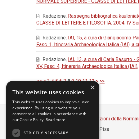
NORMALE SUPERIORE - CLASSE DI LETTERE E FIL
Redazione,
Rassegna bibliografica kauloniat
CLASSE DI LETTERE E FILOSOFIA: 2004: IV Seri
Redazione,
IAI, 15, a cura di Giangiacomo 
Fasc. 1, Itineraria Archaeologica Italica (IAI), a
Redazione,
IAI, 13, a cura di Carla Basurto -
XV, Fasc. 4, Itineraria Archaeologica Italica (IAI
<<
<
3
4
5
6
7
8
9
10
11
12
>
>>
×
This website uses cookies
This website uses cookies to improve user
experience. By using our website you
consent to all cookies in accordance with
Scuola Normale Superiore
-
Edizioni della Normal
our Cookie Policy.
Read more
Piazza dei Cavalieri, 7 - 56126 Pisa
STRICTLY NECESSARY
Codice fiscale 80005050507