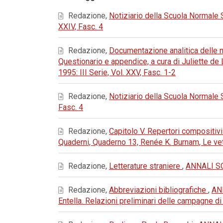
Redazione,
Notiziario della Scuola Normale
XXIV, Fasc. 4
Redazione,
Documentazione analitica delle ne
Questionario e appendice, a cura di Juliette d
1995: III Serie, Vol. XXV, Fasc. 1-2
Redazione,
Notiziario della Scuola Normale
Fasc. 4
Redazione,
Capitolo V. Repertori compositivi
Quaderni, Quaderno 13, Renée K. Burnam, Le ve
Redazione,
Letterature straniere
,
ANNALI SC
Redazione,
Abbreviazioni bibliografiche
,
AN
Entella. Relazioni preliminari delle campagne d