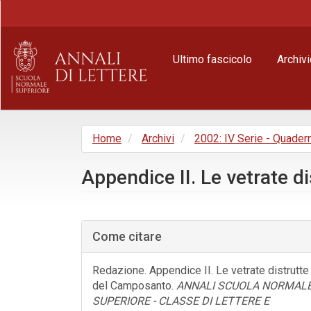
Navigazione
principale
Contenuto
principale
Ultimo fascicolo
Archivi
Barra
laterale
Home
Archivi
2002: IV Serie - Quader
Appendice II. Le vetrate 
Barra
laterale
Come citare
dell'articolo
Redazione. Appendice II. Le vetrate distrutte
del Camposanto.
ANNALI SCUOLA NORMAL
SUPERIORE - CLASSE DI LETTERE E