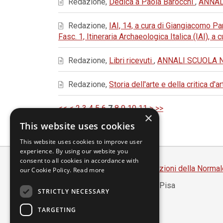
Redazione,
Dedica a Paola Barocchi
,
ANNALI
Redazione,
IAI, 14, a cura di Giangiacomo 
Fasc. 1, Itineraria Archaeologica Italica (IAI), a
Redazione,
Libri ricevuti
,
ANNALI SCUOLA NOR
Redazione,
Storia dell'arte e della critica d'a
<<
<
2
3
4
5
6
7
8
9
10
11
>
>>
×
This website uses cookies
This website uses cookies to improve user
experience. By using our website you
consent to all cookies in accordance with
Scuola Normale Superiore
-
Edizioni della Normal
our Cookie Policy.
Read more
Piazza dei Cavalieri, 7 - 56126 Pisa
STRICTLY NECESSARY
Codice fiscale 80005050507
Partita IVA 00420000507
TARGETING