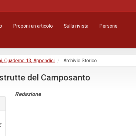
o
Proponi un articolo
Sulla rivista
Persone
ni, Quaderno 13, Appendici
Archivio Storico
distrutte del Camposanto
Contenuto
Redazione
principale
dell'articolo
Dettagli
dell'articolo
E