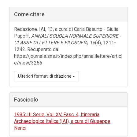
Barra
Come citare
laterale
dell'articolo
Redazione. IAI, 13, a cura di Carla Basurto - Giulia
Papoff.
ANNALI SCUOLA NORMALE SUPERIORE -
CLASSE DI LETTERE E FILOSOFIA
,
15
(4), 1211-
1242. Recuperato da
https://journals.sns.it/index.php/annalilettere/articl
e/view/3256
Ulteriori formati di citazione
Fascicolo
1985: III Serie, Vol. XV, Fasc. 4, Itineraria
Archaeologica Italica (IAI), a cura di Giuseppe
Nenci