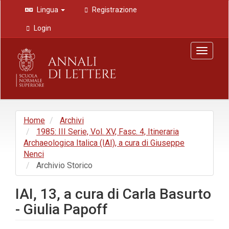
Navigazione
Lingua
Registrazione
principale
Contenuto
Login
principale
Barra
Toggle
laterale
navigat
Home
Archivi
1985: III Serie, Vol. XV, Fasc. 4, Itineraria
Archaeologica Italica (IAI), a cura di Giuseppe
Nenci
Archivio Storico
IAI, 13, a cura di Carla Basurto
- Giulia Papoff