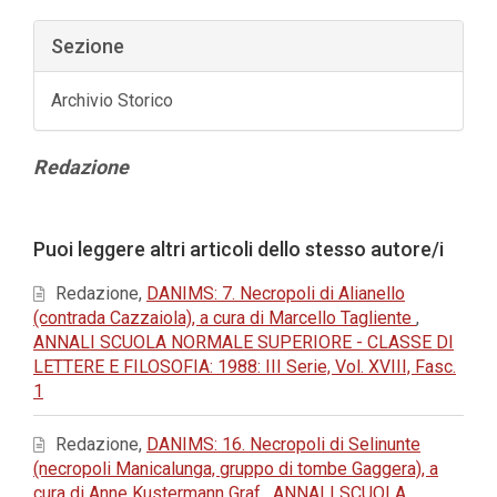
Sezione
Archivio Storico
Contenuto
Redazione
principale
dell'articolo
Dettagli
Puoi leggere altri articoli dello stesso autore/i
dell'articolo
Redazione,
DANIMS: 7. Necropoli di Alianello
(contrada Cazzaiola), a cura di Marcello Tagliente
,
ANNALI SCUOLA NORMALE SUPERIORE - CLASSE DI
LETTERE E FILOSOFIA: 1988: III Serie, Vol. XVIII, Fasc.
1
Redazione,
DANIMS: 16. Necropoli di Selinunte
(necropoli Manicalunga, gruppo di tombe Gaggera), a
cura di Anne Kustermann Graf
,
ANNALI SCUOLA