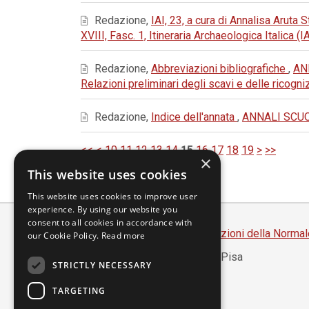
Redazione,
IAI, 23, a cura di Annalisa Aruta
XVIII, Fasc. 1, Itineraria Archaeologica Italica (
Redazione,
Abbreviazioni bibliografiche
,
AN
Relazioni preliminari degli scavi e delle ricogn
Redazione,
Indice dell'annata
,
ANNALI SCUOL
<<
<
10
11
12
13
14
15
16
17
18
19
>
>>
×
This website uses cookies
This website uses cookies to improve user
experience. By using our website you
consent to all cookies in accordance with
Scuola Normale Superiore
-
Edizioni della Normal
our Cookie Policy.
Read more
Piazza dei Cavalieri, 7 - 56126 Pisa
STRICTLY NECESSARY
Codice fiscale 80005050507
Partita IVA 00420000507
TARGETING