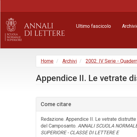
Navigazione
principale
Contenuto
principale
Ultimo fascicolo
Archivi
Barra
laterale
Home
Archivi
2002: IV Serie - Quader
Appendice II. Le vetrate 
Barra
laterale
Come citare
dell'articolo
Redazione. Appendice II. Le vetrate distrutte
del Camposanto.
ANNALI SCUOLA NORMAL
SUPERIORE - CLASSE DI LETTERE E