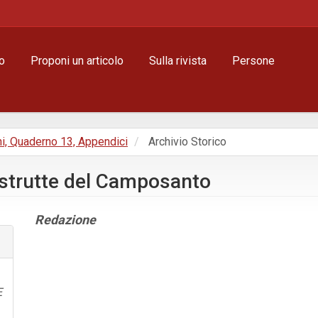
o
Proponi un articolo
Sulla rivista
Persone
ni, Quaderno 13, Appendici
Archivio Storico
distrutte del Camposanto
Contenuto
Redazione
principale
dell'articolo
Dettagli
dell'articolo
E