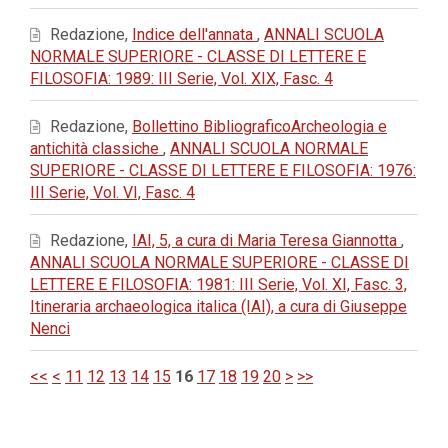
Redazione,
Indice dell'annata
,
ANNALI SCUOLA
NORMALE SUPERIORE - CLASSE DI LETTERE E
FILOSOFIA: 1989: III Serie, Vol. XIX, Fasc. 4
Redazione,
Bollettino BibliograficoArcheologia e
antichità classiche
,
ANNALI SCUOLA NORMALE
SUPERIORE - CLASSE DI LETTERE E FILOSOFIA: 1976:
III Serie, Vol. VI, Fasc. 4
Redazione,
IAI, 5, a cura di Maria Teresa Giannotta
,
ANNALI SCUOLA NORMALE SUPERIORE - CLASSE DI
LETTERE E FILOSOFIA: 1981: III Serie, Vol. XI, Fasc. 3,
Itineraria archaeologica italica (IAI), a cura di Giuseppe
Nenci
<<
<
11
12
13
14
15
16
17
18
19
20
>
>>