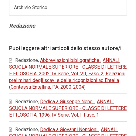
Archivio Storico
Contenuto
Redazione
principale
dell'articolo
Dettagli
Puoi leggere altri articoli dello stesso autore/i
dell'articolo
Redazione,
Abbreviazioni bibliografiche
,
ANNALI
SCUOLA NORMALE SUPERIORE - CLASSE DI LETTERE
E FILOSOFIA: 2002: IV Serie, Vol. VII, Fasc. 2, Relazioni
preliminari degli scavi e delle ricognizioni ad Entella
(Contessa Entellina, PA; 2000-2004)
Redazione,
Dedica a Giuseppe Nenci
,
ANNALI
SCUOLA NORMALE SUPERIORE - CLASSE DI LETTERE
E FILOSOFIA: 1996: IV Serie, Vol. I, Fasc. 1
Redazione,
Dedica a Giovanni Nencioni
,
ANNALI