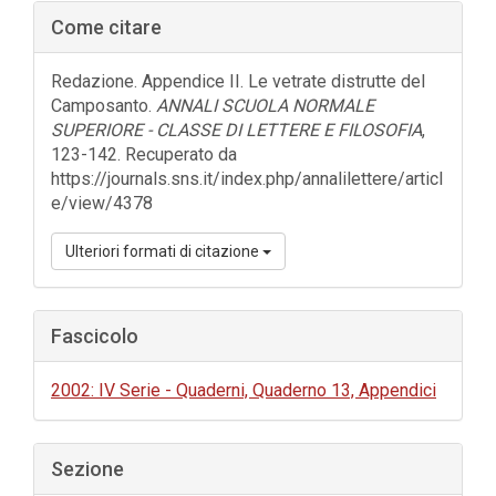
Barra
Come citare
laterale
dell'articolo
Redazione. Appendice II. Le vetrate distrutte del
Camposanto.
ANNALI SCUOLA NORMALE
SUPERIORE - CLASSE DI LETTERE E FILOSOFIA
,
123-142. Recuperato da
https://journals.sns.it/index.php/annalilettere/articl
e/view/4378
Ulteriori formati di citazione
Fascicolo
2002: IV Serie - Quaderni, Quaderno 13, Appendici
Sezione