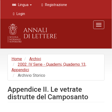
Navigazione
Lingua
Registrazione
principale
Contenuto
Login
principale
Barra
Toggle
laterale
navigat
Home
Archivi
2002: IV Serie - Quaderni, Quaderno 13,
Appendici
Archivio Storico
Appendice II. Le vetrate
distrutte del Camposanto