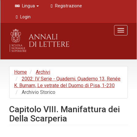
Navigazione
Lingua
Registrazione
principale
Contenuto
Login
principale
Barra
Toggle
laterale
navigat
Home
Archivi
2002: IV Serie - Quaderni, Quaderno 13, Renée
K. Burnam, Le vetrate del Duomo di Pisa, 1-230
Archivio Storico
Capitolo VIII. Manifattura dei
Della Scarperia