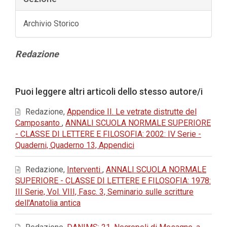
Archivio Storico
Contenuto
Redazione
principale
dell'articolo
Dettagli
Puoi leggere altri articoli dello stesso autore/i
dell'articolo
Redazione,
Appendice II. Le vetrate distrutte del
Camposanto
,
ANNALI SCUOLA NORMALE SUPERIORE
- CLASSE DI LETTERE E FILOSOFIA: 2002: IV Serie -
Quaderni, Quaderno 13, Appendici
Redazione,
Interventi
,
ANNALI SCUOLA NORMALE
SUPERIORE - CLASSE DI LETTERE E FILOSOFIA: 1978:
III Serie, Vol. VIII, Fasc. 3, Seminario sulle scritture
dell'Anatolia antica