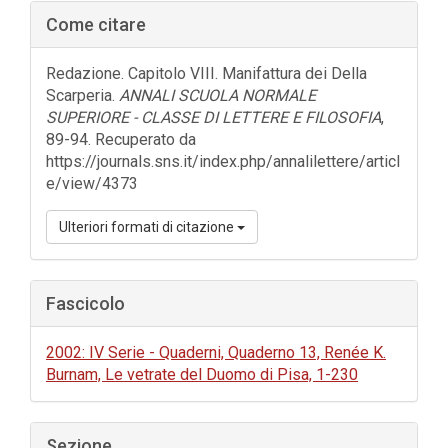
Barra
Come citare
laterale
dell'articolo
Redazione. Capitolo VIII. Manifattura dei Della
Scarperia.
ANNALI SCUOLA NORMALE
SUPERIORE - CLASSE DI LETTERE E FILOSOFIA
,
89-94. Recuperato da
https://journals.sns.it/index.php/annalilettere/articl
e/view/4373
Ulteriori formati di citazione
Fascicolo
2002: IV Serie - Quaderni, Quaderno 13, Renée K.
Burnam, Le vetrate del Duomo di Pisa, 1-230
Sezione