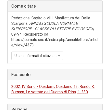
Barra
Come citare
laterale
dell'articolo
Redazione. Capitolo VIII. Manifattura dei Della
Scarperia.
ANNALI SCUOLA NORMALE
SUPERIORE - CLASSE DI LETTERE E FILOSOFIA
,
89-94. Recuperato da
https://journals.sns.it/index.php/annalilettere/articl
e/view/4373
Ulteriori formati di citazione
Fascicolo
2002: IV Serie - Quaderni, Quaderno 13, Renée K.
Burnam, Le vetrate del Duomo di Pisa, 1-230
Sezione