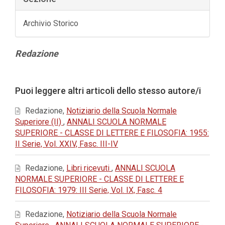
Archivio Storico
Contenuto
Redazione
principale
dell'articolo
Dettagli
Puoi leggere altri articoli dello stesso autore/i
dell'articolo
Redazione,
Notiziario della Scuola Normale
Superiore (II)
,
ANNALI SCUOLA NORMALE
SUPERIORE - CLASSE DI LETTERE E FILOSOFIA: 1955:
II Serie, Vol. XXIV, Fasc. III-IV
Redazione,
Libri ricevuti
,
ANNALI SCUOLA
NORMALE SUPERIORE - CLASSE DI LETTERE E
FILOSOFIA: 1979: III Serie, Vol. IX, Fasc. 4
Redazione,
Notiziario della Scuola Normale