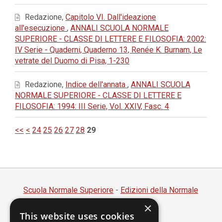
Redazione,
Capitolo VI. Dall'ideazione
all'esecuzione
,
ANNALI SCUOLA NORMALE
SUPERIORE - CLASSE DI LETTERE E FILOSOFIA: 2002:
IV Serie - Quaderni, Quaderno 13, Renée K. Burnam, Le
vetrate del Duomo di Pisa, 1-230
Redazione,
Indice dell'annata
,
ANNALI SCUOLA
NORMALE SUPERIORE - CLASSE DI LETTERE E
FILOSOFIA: 1994: III Serie, Vol. XXIV, Fasc. 4
<<
<
24
25
26
27
28
29
Scuola Normale Superiore
-
Edizioni della Normale
×
Piazza dei Cavalieri, 7 - 56126 Pisa
This website uses cookies
Codice fiscale 80005050507