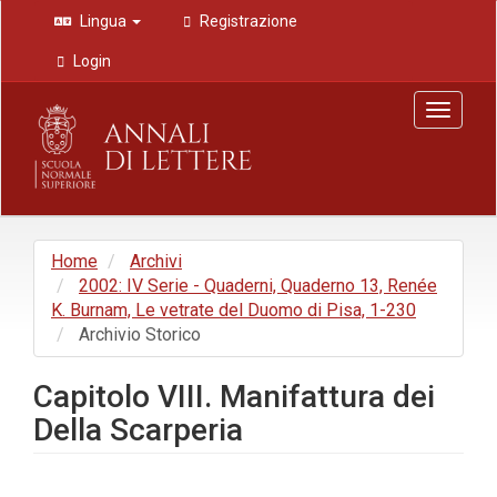
Navigazione
Lingua
Registrazione
principale
Contenuto
Login
principale
Barra
Toggle
laterale
navigat
Home
Archivi
2002: IV Serie - Quaderni, Quaderno 13, Renée
K. Burnam, Le vetrate del Duomo di Pisa, 1-230
Archivio Storico
Capitolo VIII. Manifattura dei
Della Scarperia