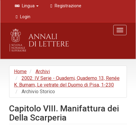
Navigazione
Lingua
Registrazione
principale
Contenuto
Login
principale
Barra
Toggle
laterale
navigat
Home
Archivi
2002: IV Serie - Quaderni, Quaderno 13, Renée
K. Burnam, Le vetrate del Duomo di Pisa, 1-230
Archivio Storico
Capitolo VIII. Manifattura dei
Della Scarperia