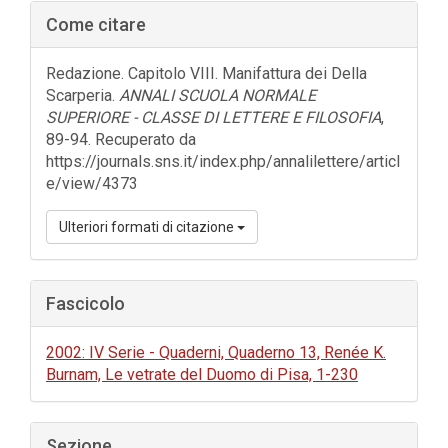
Barra
Come citare
laterale
dell'articolo
Redazione. Capitolo VIII. Manifattura dei Della
Scarperia.
ANNALI SCUOLA NORMALE
SUPERIORE - CLASSE DI LETTERE E FILOSOFIA
,
89-94. Recuperato da
https://journals.sns.it/index.php/annalilettere/articl
e/view/4373
Ulteriori formati di citazione
Fascicolo
2002: IV Serie - Quaderni, Quaderno 13, Renée K.
Burnam, Le vetrate del Duomo di Pisa, 1-230
Sezione