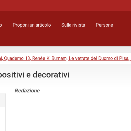
o
Proponi un articolo
Sulla rivista
Persone
ni, Quaderno 13, Renée K. Burnam, Le vetrate del Duomo di Pisa,
ositivi e decorativi
Contenuto
Redazione
principale
dell'articolo
Dettagli
dell'articolo