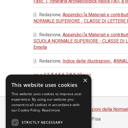
Fasc. 1, Itineraria Archaeologica Italica (IAI), a
Redazione,
Appendici [a Materiali e contribut
NORMALE SUPERIORE - CLASSE DI LETTERE E FILOSOF
Redazione,
Appendici [a Materiali e contribut
SCUOLA NORMALE SUPERIORE - CLASSE DI LETTERE E
Entella
Redazione,
Indice delle illustrazioni
,
ANNALI
<<
<
1
2
3
4
5
6
7
8
9
10
>
>>
×
This website uses cookies
This website uses cookies to improve user
experience. By using our website you
consent to all cookies in accordance with
Scuola Normale Superiore
-
Edizioni della Normal
our Cookie Policy.
Read more
Piazza dei Cavalieri, 7 - 56126 Pisa
STRICTLY NECESSARY
Codice fiscale 80005050507