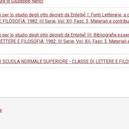
 cura di Giuseppe Nenci
i per lo studio degli otto decreti da Entella]: I. Fonti Letterarie,
IA: 1982: III Serie, Vol. XII, Fasc. 3, Materiali e contributi 
i per lo studio degli otto decreti da Entella]: III. Bibliografia e
 FILOSOFIA: 1982: III Serie, Vol. XII, Fasc. 3, Materiali e co
 SCUOLA NORMALE SUPERIORE - CLASSE DI LETTERE E FILOSOFI
e