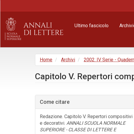
Navigazione
principale
Contenuto
principale
Ultimo fascicolo
Archivi
Barra
laterale
Home
Archivi
2002: IV Serie - Quader
Capitolo V. Repertori comp
Barra
laterale
Come citare
dell'articolo
Redazione. Capitolo V. Repertori compositivi
e decorativi.
ANNALI SCUOLA NORMALE
SUPERIORE - CLASSE DI LETTERE E