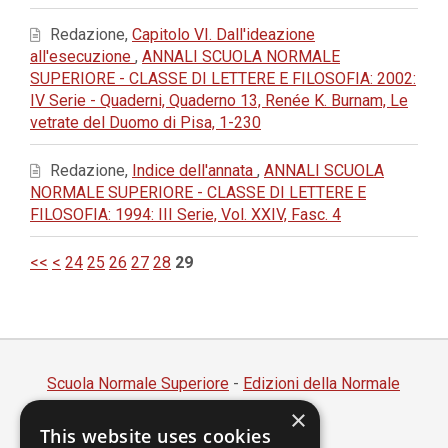
Redazione,
Capitolo VI. Dall'ideazione
all'esecuzione
,
ANNALI SCUOLA NORMALE
SUPERIORE - CLASSE DI LETTERE E FILOSOFIA: 2002:
IV Serie - Quaderni, Quaderno 13, Renée K. Burnam, Le
vetrate del Duomo di Pisa, 1-230
Redazione,
Indice dell'annata
,
ANNALI SCUOLA
NORMALE SUPERIORE - CLASSE DI LETTERE E
FILOSOFIA: 1994: III Serie, Vol. XXIV, Fasc. 4
<<
<
24
25
26
27
28
29
Scuola Normale Superiore
-
Edizioni della Normale
×
Piazza dei Cavalieri, 7 - 56126 Pisa
This website uses cookies
Codice fiscale 80005050507