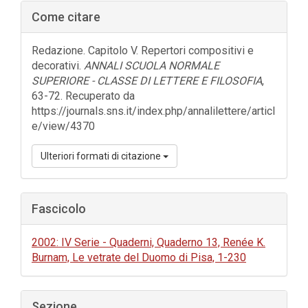
Barra
Come citare
laterale
dell'articolo
Redazione. Capitolo V. Repertori compositivi e
decorativi.
ANNALI SCUOLA NORMALE
SUPERIORE - CLASSE DI LETTERE E FILOSOFIA
,
63-72. Recuperato da
https://journals.sns.it/index.php/annalilettere/articl
e/view/4370
Ulteriori formati di citazione
Fascicolo
2002: IV Serie - Quaderni, Quaderno 13, Renée K.
Burnam, Le vetrate del Duomo di Pisa, 1-230
Sezione