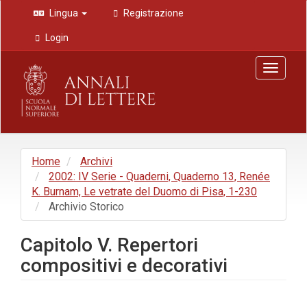
Navigazione
Lingua
Registrazione
principale
Contenuto
Login
principale
Barra
Toggle
laterale
navigat
Home
Archivi
2002: IV Serie - Quaderni, Quaderno 13, Renée
K. Burnam, Le vetrate del Duomo di Pisa, 1-230
Archivio Storico
Capitolo V. Repertori
compositivi e decorativi