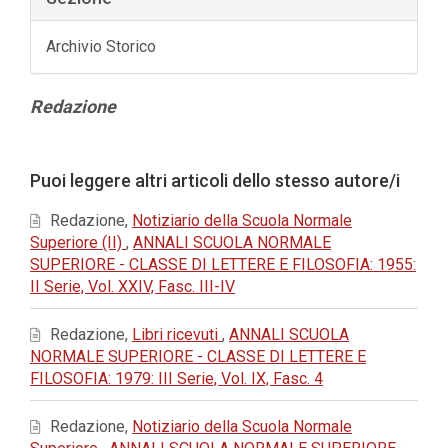
Archivio Storico
Contenuto
Redazione
principale
dell'articolo
Dettagli
Puoi leggere altri articoli dello stesso autore/i
dell'articolo
Redazione,
Notiziario della Scuola Normale
Superiore (II)
,
ANNALI SCUOLA NORMALE
SUPERIORE - CLASSE DI LETTERE E FILOSOFIA: 1955:
II Serie, Vol. XXIV, Fasc. III-IV
Redazione,
Libri ricevuti
,
ANNALI SCUOLA
NORMALE SUPERIORE - CLASSE DI LETTERE E
FILOSOFIA: 1979: III Serie, Vol. IX, Fasc. 4
Redazione,
Notiziario della Scuola Normale